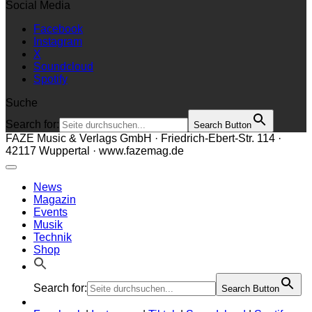
Social Media
Facebook
Instagram
X
Soundcloud
Spotify
Suche
Search for:
Search Button
FAZE Music & Verlags GmbH · Friedrich-Ebert-Str. 114 ·
42117 Wuppertal · www.fazemag.de
News
Magazin
Events
Musik
Technik
Shop
Search for:
Search Button