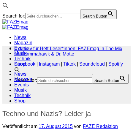
Search for:
Search Button
Zum
Inhalt
springen
News
Magazin
Events
Exklusiv für Heft-Leser*innen: FAZEmag In The Mix
Musik
von Tommahawk & Dr. Motte
Technik
Shop
Facebook
|
Instagram
|
Tiktok
|
Soundcloud
|
Spotify
News
Magazin
Search for:
Search Button
Events
Musik
Technik
Shop
Techno und Nazis? Leider ja
Veröffentlicht am
17. August 2015
von
FAZE Redaktion