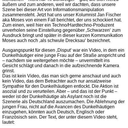
äußern und zum anderen, weil wir dachten, dass unsere
Szene bei dieser Art von Informationsmanipulation
zusammensteht. Jetzt hat uns unser Kolumnist Jan Fischer
aka Moses von einem Fall berichtet, der uns schockiert hat.
Zum einen, weil hier ein Techno/Hardtechno-Produzent
unverholen seine Einstellung gegenüber ‚Schwarzen‘ zum
Ausdruck bringt und später in dieser kurzen Kommunikation
Moses auch noch ‚als schwule Drecksau‘ bezeichnet.
Ausgangspunkt für diesen ‚Disput‘ war ein Video, in dem ein
Dunkelhäutiger eine junge Frau auf der Straße anspricht und
– nachdem sie weitergehen möchte – unvermittelt ins
Gesicht schlägt und danach in die aufzeichnende Kamera
grinst.
Das ist kein Video, das man sich gerne anschaut und auch
kein Video, das dem Betrachter auch nur ansatzweise
Sympathie für den Dunkelhäutigen entlockt. Die Aktion ist
asozial und zu verurteilen. Aber – und das ist der Punkt –
weder ist der Dunkelhäutige als Asylant noch ist die
Szenerie als Deutschland auszumachen. Die Ablehnung der
jungen Frau, nicht auf die Avancen des Dunkelhäutigen
einzugehen, könnten auch Deutsch, Englisch oder
Französisch sein. Der Text, der unter diesem Video steht,
lautet: