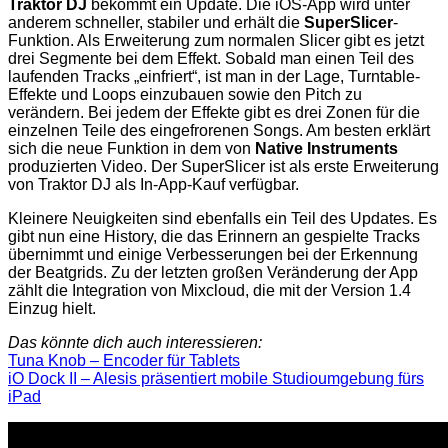
Traktor DJ
bekommt ein Update. Die iOS-App wird unter
anderem schneller, stabiler und erhält die
SuperSlicer
-
Funktion. Als Erweiterung zum normalen Slicer gibt es jetzt
drei Segmente bei dem Effekt. Sobald man einen Teil des
laufenden Tracks „einfriert“, ist man in der Lage, Turntable-
Effekte und Loops einzubauen sowie den Pitch zu
verändern. Bei jedem der Effekte gibt es drei Zonen für die
einzelnen Teile des eingefrorenen Songs. Am besten erklärt
sich die neue Funktion in dem von
Native Instruments
produzierten Video. Der SuperSlicer ist als erste Erweiterung
von Traktor DJ als In-App-Kauf verfügbar.
Kleinere Neuigkeiten sind ebenfalls ein Teil des Updates. Es
gibt nun eine History, die das Erinnern an gespielte Tracks
übernimmt und einige Verbesserungen bei der Erkennung
der Beatgrids. Zu der letzten großen Veränderung der App
zählt die Integration von Mixcloud, die mit der Version 1.4
Einzug hielt.
Das könnte dich auch interessieren:
Tuna Knob – Encoder für Tablets
iO Dock II – Alesis präsentiert mobile Studioumgebung fürs
iPad