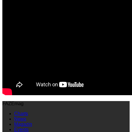
FAZEmag
Charts
News
Magazin
Events