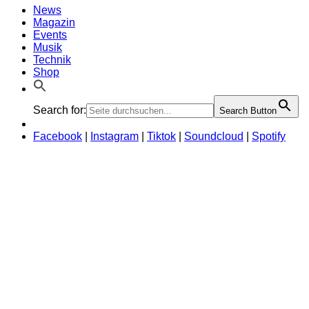
News
Magazin
Events
Musik
Technik
Shop
Search for:
Search Button
Facebook
|
Instagram
|
Tiktok
|
Soundcloud
|
Spotify