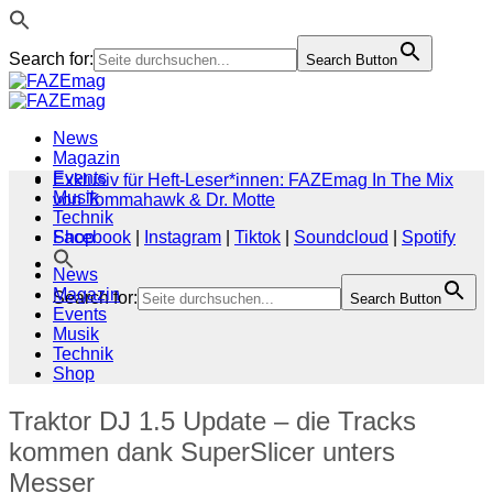
Search for:
Search Button
Zum
Inhalt
springen
News
Magazin
Events
Exklusiv für Heft-Leser*innen: FAZEmag In The Mix
Musik
von Tommahawk & Dr. Motte
Technik
Shop
Facebook
|
Instagram
|
Tiktok
|
Soundcloud
|
Spotify
News
Magazin
Search for:
Search Button
Events
Musik
Technik
Shop
Traktor DJ 1.5 Update – die Tracks
kommen dank SuperSlicer unters
Messer