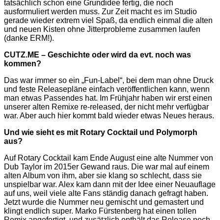
tatsächlich schon eine Grundidee fertig, die noch
ausformuliert werden muss. Zur Zeit macht es im Studio
gerade wieder extrem viel Spaß, da endlich einmal die alten
und neuen Kisten ohne Jitterprobleme zusammen laufen
(danke ERM!).
CUTZ.ME – Geschichte oder wird da evt. noch was
kommen?
Das war immer so ein „Fun-Label“, bei dem man ohne Druck
und feste Releasepläne einfach veröffentlichen kann, wenn
man etwas Passendes hat. Im Frühjahr haben wir erst einen
unserer alten Remixe re-released, der nicht mehr verfügbar
war. Aber auch hier kommt bald wieder etwas Neues heraus.
Und wie sieht es mit Rotary Cocktail und Polymorph
aus?
Auf Rotary Cocktail kam Ende August eine alte Nummer von
Dub Taylor im 2015er Gewand raus. Die war mal auf einem
alten Album von ihm, aber sie klang so schlecht, dass sie
unspielbar war. Alex kam dann mit der Idee einer Neuauflage
auf uns, weil viele alte Fans ständig danach gefragt haben.
Jetzt wurde die Nummer neu gemischt und gemastert und
klingt endlich super. Marko Fürstenberg hat einen tollen
Remix angefertigt, und zusätzlich enthält das Release noch