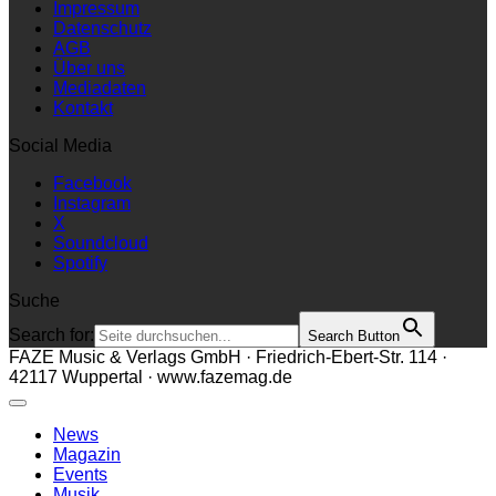
Impressum
Datenschutz
AGB
Über uns
Mediadaten
Kontakt
Social Media
Facebook
Instagram
X
Soundcloud
Spotify
Suche
Search for:
Search Button
FAZE Music & Verlags GmbH · Friedrich-Ebert-Str. 114 ·
42117 Wuppertal · www.fazemag.de
News
Magazin
Events
Musik