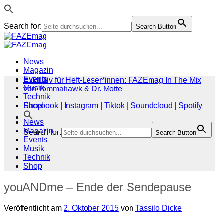
Search for:
Search Button
Zum
Inhalt
springen
News
Magazin
Events
Exklusiv für Heft-Leser*innen: FAZEmag In The Mix
Musik
von Tommahawk & Dr. Motte
Technik
Shop
Facebook
|
Instagram
|
Tiktok
|
Soundcloud
|
Spotify
News
Magazin
Search for:
Search Button
Events
Musik
Technik
Shop
youANDme – Ende der Sendepause
Veröffentlicht am
2. Oktober 2015
von
Tassilo Dicke