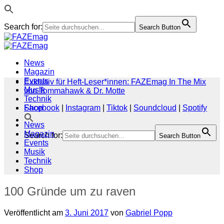
Search for:
Search Button
Zum
Inhalt
springen
News
Magazin
Events
Exklusiv für Heft-Leser*innen: FAZEmag In The Mix
Musik
von Tommahawk & Dr. Motte
Technik
Shop
Facebook
|
Instagram
|
Tiktok
|
Soundcloud
|
Spotify
News
Magazin
Search for:
Search Button
Events
Musik
Technik
Shop
100 Gründe um zu raven
Veröffentlicht am
3. Juni 2017
von
Gabriel Popp