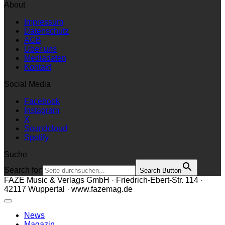
About
Impressum
Datenschutz
AGB
Über uns
Mediadaten
Kontakt
Social Media
Facebook
Instagram
X
Soundcloud
Spotify
Suche
Search for:
Search Button
FAZE Music & Verlags GmbH · Friedrich-Ebert-Str. 114 ·
42117 Wuppertal · www.fazemag.de
News
Magazin