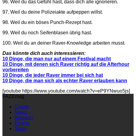
96. Weil du das Gefühl hast, dass dich alle ignorieren.
97. Weil du deine Polizeiakte aufpeppen willst.
98. Weil du ein böses Punch-Rezept hast.
99. Weil du noch Seifenblasen übrig hast.
100. Weil du an deiner Raver-Knowledge arbeiten musst.
Das könnte dich auch interessieren:
10 Dinge, die man nur auf einem Festival macht
10 Dinge, mit denen sich Raver richtig auf die Afterhour
vorbereiten
10 Dinge, die jeder Raver immer bei sich hat
10 Dinge, die man sich als echter Raver erlauben kann
[youtube https://www.youtube.com/watch?v=eP9YNwuo5js]
FAZEmag
Charts
News
Magazin
Events
Shop