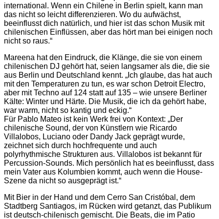
international. Wenn ein Chilene in Berlin spielt, kann man
das nicht so leicht differenzieren. Wo du aufwächst,
beeinflusst dich natürlich, und hier ist das schon Musik mit
chilenischen Einflüssen, aber das hört man bei einigen noch
nicht so raus.“
Mareena hat den Eindruck, die Klänge, die sie von einem
chilenischen DJ gehört hat, seien langsamer als die, die sie
aus Berlin und Deutschland kennt. „Ich glaube, das hat auch
mit den Temperaturen zu tun, es war schon Detroit Electro,
aber mit Techno auf 124 statt auf 135 – wie unsere Berliner
Kälte: Winter und Härte. Die Musik, die ich da gehört habe,
war warm, nicht so kantig und eckig.“
Für Pablo Mateo ist kein Werk frei von Kontext: „Der
chilenische Sound, der von Künstlern wie Ricardo
Villalobos, Luciano oder Dandy Jack geprägt wurde,
zeichnet sich durch hochfrequente und auch
polyrhythmische Strukturen aus. Villalobos ist bekannt für
Percussion-Sounds. Mich persönlich hat es beeinflusst, dass
mein Vater aus Kolumbien kommt, auch wenn die House-
Szene da nicht so ausgeprägt ist.“
Mit Bier in der Hand und dem Cerro San Cristóbal, dem
Stadtberg Santiagos, im Rücken wird getanzt, das Publikum
ist deutsch-chilenisch gemischt. Die Beats, die im Patio