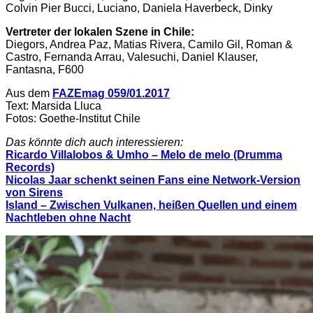
Colvin Pier Bucci, Luciano, Daniela Haverbeck, Dinky
Vertreter der lokalen Szene in Chile:
Diegors, Andrea Paz, Matias Rivera, Camilo Gil, Roman &
Castro, Fernanda Arrau, Valesuchi, Daniel Klauser,
Fantasna, F600
Aus dem
FAZEmag 059/01.2017
Text: Marsida Lluca
Fotos: Goethe-Institut Chile
Das könnte dich auch interessieren:
Ricardo Villalobos & Umho – Melo de melo (Drumma
Records)
Nicolas Jaar schenkt seinen Fans eine Network-Version
von Sirens
Island – Zwischen Vulkanen, heißen Quellen und einem
Nachtleben ohne Nacht