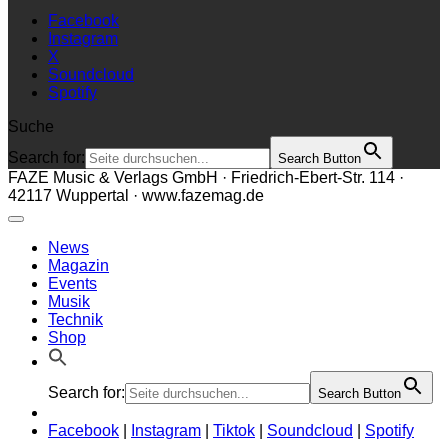
Facebook
Instagram
X
Soundcloud
Spotify
Suche
Search for:
Search Button
FAZE Music & Verlags GmbH · Friedrich-Ebert-Str. 114 ·
42117 Wuppertal · www.fazemag.de
News
Magazin
Events
Musik
Technik
Shop
Search for:
Search Button
Facebook
|
Instagram
|
Tiktok
|
Soundcloud
|
Spotify