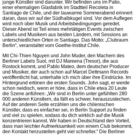
junge Künstler sind darunter. Wir befinden uns im Patio,
einer ehemaligen Glasfabrik im Stadtteil Recoleta in
Santiago de Chile, und der lauwarme Sommerabend erinnert
daran, dass wir auf der Südhalbkugel sind. Vor dem Auflegen
wird noch über Musik und Arbeitsbedingungen geredet.
Dieser Abend ist Teil eines mehrtätigen Events zwischen
Labels und Musikern aus beiden Ländern, mit Sessions an
unterschiedlichen Orten in Santiago. Das Motto: „Clubraum
Berlin“, veranstaltet vom Goethe-Institut Chile.
Mit Chi-Thien Nguyen und John Muder, den Machern des
Berliner Labels Suol, mit DJ Mareena (Tresor), die aus
Rostock kommt, und Pablo Mateo, dem deutscher Producer
und Musiker, der auch schon auf Marcel Dettmann Records
veröffentlicht hat, unterhalte ich mich über ihre Eindrücke. Im
Hintergrund ertönen die ersten Sounds. John sagt, er werde
schon neidisch, wenn er höre, dass in Chile etwa 20 Leute
die Szene anführen: „Wir sind in Berlin unter gefühlten 280
000 anderen Künstlern, da fällt es schwer, herauszustechen.
Auf der anderen Seite erzählen uns die chilenischen
Künstler, dass es einfacher sei, in Berlin Support zu finden
und viel zu spielen, sodass du dich wirklich auf die Musik
konzentrieren kannst. Wir haben in Deutschland den Vorteil,
dass man leichter Aufmerksamkeit von einem Club bekommt,
den Kontakt herzustellen geht viel schneller.“ Die Berliner