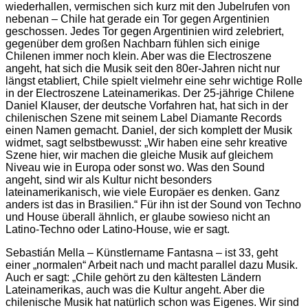
wiederhallen, vermischen sich kurz mit den Jubelrufen von
nebenan – Chile hat gerade ein Tor gegen Argentinien
geschossen. Jedes Tor gegen Argentinien wird zelebriert,
gegenüber dem großen Nachbarn fühlen sich einige
Chilenen immer noch klein. Aber was die Electroszene
angeht, hat sich die Musik seit den 80er-Jahren nicht nur
längst etabliert, Chile spielt vielmehr eine sehr wichtige Rolle
in der Electroszene Lateinamerikas. Der 25-jährige Chilene
Daniel Klauser, der deutsche Vorfahren hat, hat sich in der
chilenischen Szene mit seinem Label Diamante Records
einen Namen gemacht. Daniel, der sich komplett der Musik
widmet, sagt selbstbewusst: „Wir haben eine sehr kreative
Szene hier, wir machen die gleiche Musik auf gleichem
Niveau wie in Europa oder sonst wo. Was den Sound
angeht, sind wir als Kultur nicht besonders
lateinamerikanisch, wie viele Europäer es denken. Ganz
anders ist das in Brasilien.“ Für ihn ist der Sound von Techno
und House überall ähnlich, er glaube sowieso nicht an
Latino-Techno oder Latino-House, wie er sagt.
Sebastián Mella – Künstlername Fantasna – ist 33, geht
einer „normalen“ Arbeit nach und macht parallel dazu Musik.
Auch er sagt: „Chile gehört zu den kältesten Ländern
Lateinamerikas, auch was die Kultur angeht. Aber die
chilenische Musik hat natürlich schon was Eigenes. Wir sind