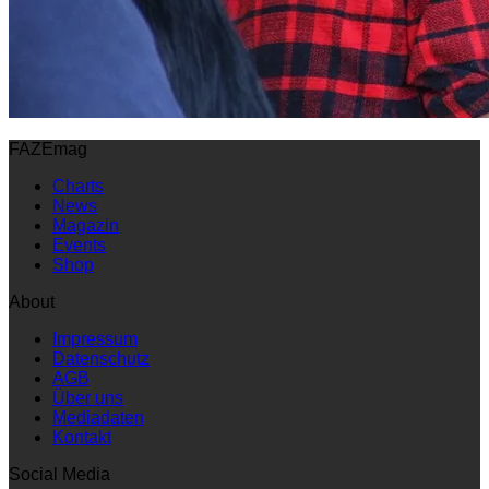
FAZEmag
Charts
News
Magazin
Events
Shop
About
Impressum
Datenschutz
AGB
Über uns
Mediadaten
Kontakt
Social Media