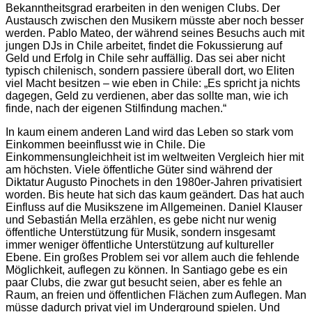
Bekanntheitsgrad erarbeiten in den wenigen Clubs. Der
Austausch zwischen den Musikern müsste aber noch besser
werden. Pablo Mateo, der während seines Besuchs auch mit
jungen DJs in Chile arbeitet, findet die Fokussierung auf
Geld und Erfolg in Chile sehr auffällig. Das sei aber nicht
typisch chilenisch, sondern passiere überall dort, wo Eliten
viel Macht besitzen – wie eben in Chile: „Es spricht ja nichts
dagegen, Geld zu verdienen, aber das sollte man, wie ich
finde, nach der eigenen Stilfindung machen.“
In kaum einem anderen Land wird das Leben so stark vom
Einkommen beeinflusst wie in Chile. Die
Einkommensungleichheit ist im weltweiten Vergleich hier mit
am höchsten. Viele öffentliche Güter sind während der
Diktatur Augusto Pinochets in den 1980er-Jahren privatisiert
worden. Bis heute hat sich das kaum geändert. Das hat auch
Einfluss auf die Musikszene im Allgemeinen. Daniel Klauser
und Sebastián Mella erzählen, es gebe nicht nur wenig
öffentliche Unterstützung für Musik, sondern insgesamt
immer weniger öffentliche Unterstützung auf kultureller
Ebene. Ein großes Problem sei vor allem auch die fehlende
Möglichkeit, auflegen zu können. In Santiago gebe es ein
paar Clubs, die zwar gut besucht seien, aber es fehle an
Raum, an freien und öffentlichen Flächen zum Auflegen. Man
müsse dadurch privat viel im Underground spielen. Und