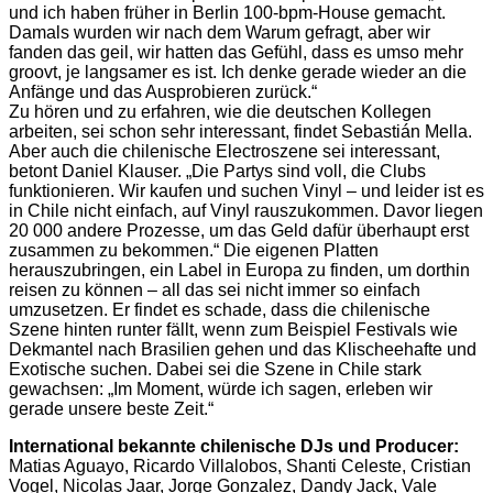
und ich haben früher in Berlin 100-bpm-House gemacht.
Damals wurden wir nach dem Warum gefragt, aber wir
fanden das geil, wir hatten das Gefühl, dass es umso mehr
groovt, je langsamer es ist. Ich denke gerade wieder an die
Anfänge und das Ausprobieren zurück.“
Zu hören und zu erfahren, wie die deutschen Kollegen
arbeiten, sei schon sehr interessant, findet Sebastián Mella.
Aber auch die chilenische Electroszene sei interessant,
betont Daniel Klauser. „Die Partys sind voll, die Clubs
funktionieren. Wir kaufen und suchen Vinyl – und leider ist es
in Chile nicht einfach, auf Vinyl rauszukommen. Davor liegen
20 000 andere Prozesse, um das Geld dafür überhaupt erst
zusammen zu bekommen.“ Die eigenen Platten
herauszubringen, ein Label in Europa zu finden, um dorthin
reisen zu können – all das sei nicht immer so einfach
umzusetzen. Er findet es schade, dass die chilenische
Szene hinten runter fällt, wenn zum Beispiel Festivals wie
Dekmantel nach Brasilien gehen und das Klischeehafte und
Exotische suchen. Dabei sei die Szene in Chile stark
gewachsen: „Im Moment, würde ich sagen, erleben wir
gerade unsere beste Zeit.“
International bekannte chilenische DJs und Producer:
Matias Aguayo, Ricardo Villalobos, Shanti Celeste, Cristian
Vogel, Nicolas Jaar, Jorge Gonzalez, Dandy Jack, Vale