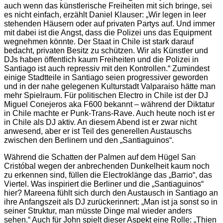
auch wenn das künstlerische Freiheiten mit sich bringe, sei
es nicht einfach, erzählt Daniel Klauser: „Wir legen in leer
stehenden Häusern oder auf privaten Partys auf. Und immer
mit dabei ist die Angst, dass die Polizei uns das Equipment
wegnehmen könnte. Der Staat in Chile ist stark darauf
bedacht, privaten Besitz zu schützen. Wir als Künstler und
DJs haben öffentlich kaum Freiheiten und die Polizei in
Santiago ist auch repressiv mit den Kontrollen.“ Zumindest
einige Stadtteile in Santiago seien progressiver geworden
und in der nahe gelegenen Kulturstadt Valparaiso hätte man
mehr Spielraum. Für politischen Electro in Chile ist der DJ
Miguel Conejeros aka F600 bekannt – während der Diktatur
in Chile machte er Punk-Trans-Rave. Auch heute noch ist er
in Chile als DJ aktiv. An diesem Abend ist er zwar nicht
anwesend, aber er ist Teil des generellen Austauschs
zwischen den Berlinern und den „Santiaguinos“.
Während die Schatten der Palmen auf dem Hügel San
Cristóbal wegen der anbrechenden Dunkelheit kaum noch
zu erkennen sind, füllen die Electroklänge das „Barrio“, das
Viertel. Was inspiriert die Berliner und die „Santiaguinos“
hier? Mareena fühlt sich durch den Austausch in Santiago an
ihre Anfangszeit als DJ zurückerinnert: „Man ist ja sonst so in
seiner Struktur, man müsste Dinge mal wieder anders
sehen.“ Auch für John spielt dieser Aspekt eine Rolle: „Thien