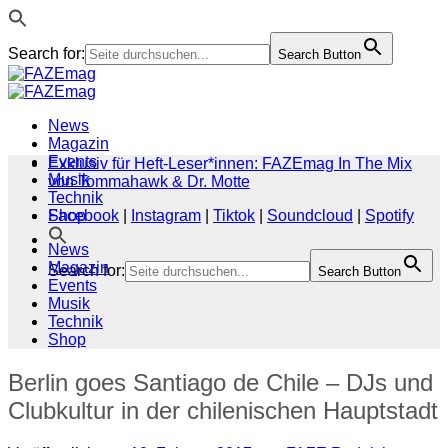
Search for:
Search Button
Zum
Inhalt
springen
News
Magazin
Events
Exklusiv für Heft-Leser*innen: FAZEmag In The Mix
Musik
von Tommahawk & Dr. Motte
Technik
Shop
Facebook
|
Instagram
|
Tiktok
|
Soundcloud
|
Spotify
News
Magazin
Search for:
Search Button
Events
Musik
Technik
Shop
Berlin goes Santiago de Chile – DJs und
Clubkultur in der chilenischen Hauptstadt