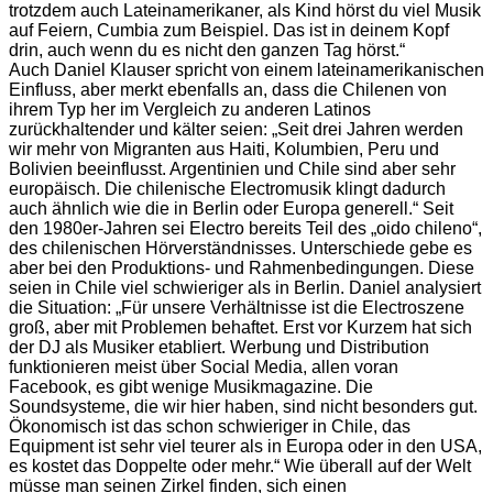
trotzdem auch Lateinamerikaner, als Kind hörst du viel Musik
auf Feiern, Cumbia zum Beispiel. Das ist in deinem Kopf
drin, auch wenn du es nicht den ganzen Tag hörst.“
Auch Daniel Klauser spricht von einem lateinamerikanischen
Einfluss, aber merkt ebenfalls an, dass die Chilenen von
ihrem Typ her im Vergleich zu anderen Latinos
zurückhaltender und kälter seien: „Seit drei Jahren werden
wir mehr von Migranten aus Haiti, Kolumbien, Peru und
Bolivien beeinflusst. Argentinien und Chile sind aber sehr
europäisch. Die chilenische Electromusik klingt dadurch
auch ähnlich wie die in Berlin oder Europa generell.“ Seit
den 1980er-Jahren sei Electro bereits Teil des „oido chileno“,
des chilenischen Hörverständnisses. Unterschiede gebe es
aber bei den Produktions- und Rahmenbedingungen. Diese
seien in Chile viel schwieriger als in Berlin. Daniel analysiert
die Situation: „Für unsere Verhältnisse ist die Electroszene
groß, aber mit Problemen behaftet. Erst vor Kurzem hat sich
der DJ als Musiker etabliert. Werbung und Distribution
funktionieren meist über Social Media, allen voran
Facebook, es gibt wenige Musikmagazine. Die
Soundsysteme, die wir hier haben, sind nicht besonders gut.
Ökonomisch ist das schon schwieriger in Chile, das
Equipment ist sehr viel teurer als in Europa oder in den USA,
es kostet das Doppelte oder mehr.“ Wie überall auf der Welt
müsse man seinen Zirkel finden, sich einen