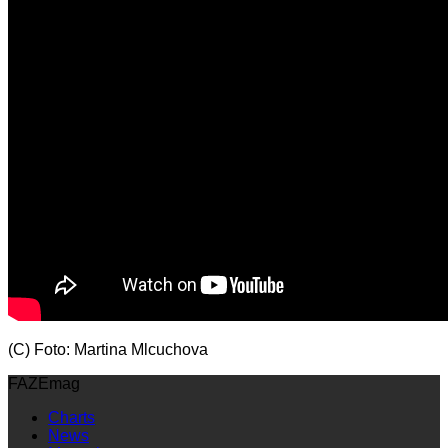
(C) Foto: Martina Mlcuchova
FAZEmag
Charts
News