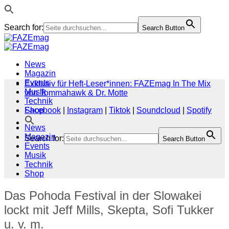
Search for:
Search Button
Zum
Inhalt
springen
News
Magazin
Events
Exklusiv für Heft-Leser*innen: FAZEmag In The Mix
Musik
von Tommahawk & Dr. Motte
Technik
Shop
Facebook
|
Instagram
|
Tiktok
|
Soundcloud
|
Spotify
News
Magazin
Search for:
Search Button
Events
Musik
Technik
Shop
Das Pohoda Festival in der Slowakei
lockt mit Jeff Mills, Skepta, Sofi Tukker
u. v. m.