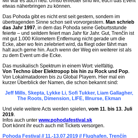
Mir war es auch neu. Umso erfreuter sind wir, euch das Event
etwas näherbringen zu können.
Das Pohoda gibt es nicht erst seit gestern, sondern im
übertragenden Sinne schon seit vorvorgestern.
Man schrieb
das Jahr 1997
, in dem das Pohoda seine Geburtsstunde
feierte – und seitdem feiert man Jahr für Jahr. Gut, Trenčín ist
mit gut 1.000 Kilometern Entfernung nicht gerade um die
Ecke, aber wo fein zelebriert wird, da fliegt oder fährt man
halt auch gerne hin. Auch wenn der Weg ein weiterer ist als
zu dem Event um die Ecke.
Das musikalisch Spektrum in einem Wort: vielfältig.
Von Techno über Elektropop bis hin zu Rock und Pop
.
Von Lokalmatadoren bis zu Global Playern. Hier mal ein
kurzer Überblick der Namen, die schon bekannt sind:
Jeff Mills, Skepta, Lykke Li, Sofi Tukker, Liam Gallagher,
The Roots, Dimension, LIFE, Illnurse, Ekman
Und viele weitere Acts werden spielen,
vom 11. bis 13. Juli
2019
.
Infos auch unter
www.pohodafestival.sk
Dort könnt ihr euch auch mit Tickets versorgen.
Pohoda Festival // 11.-13.07.2019 // Flughafen, Trenčín