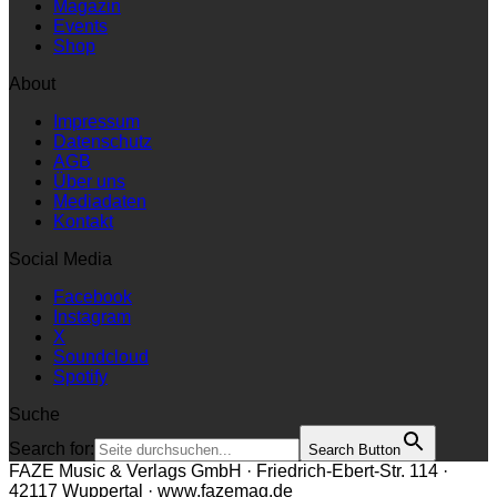
Magazin
Events
Shop
About
Impressum
Datenschutz
AGB
Über uns
Mediadaten
Kontakt
Social Media
Facebook
Instagram
X
Soundcloud
Spotify
Suche
Search for:
Search Button
FAZE Music & Verlags GmbH · Friedrich-Ebert-Str. 114 ·
42117 Wuppertal · www.fazemag.de