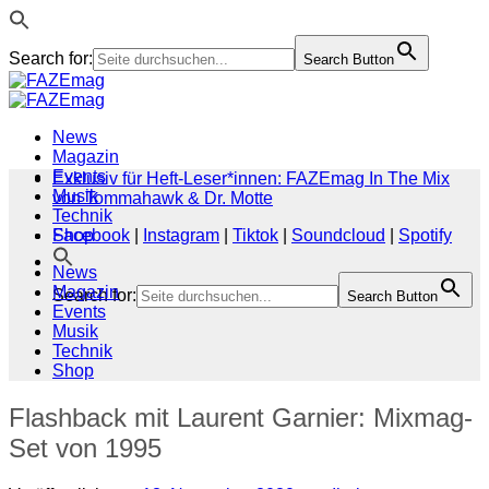
Search for:
Search Button
Zum
Inhalt
springen
News
Magazin
Events
Exklusiv für Heft-Leser*innen: FAZEmag In The Mix
Musik
von Tommahawk & Dr. Motte
Technik
Shop
Facebook
|
Instagram
|
Tiktok
|
Soundcloud
|
Spotify
News
Magazin
Search for:
Search Button
Events
Musik
Technik
Shop
Flashback mit Laurent Garnier: Mixmag-
Set von 1995