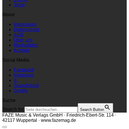
Shop
About
Impressum
Datenschutz
AGB
Über uns
Mediadaten
Kontakt
Social Media
Facebook
Instagram
X
Soundcloud
Spotify
Suche
Search for:
Search Button
FAZE Music & Verlags GmbH · Friedrich-Ebert-Str. 114 ·
42117 Wuppertal · www.fazemag.de