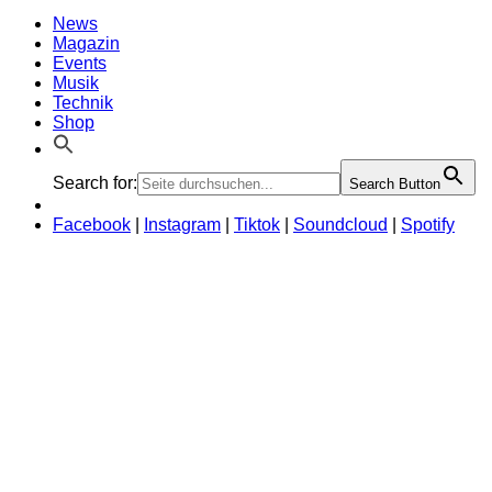
News
Magazin
Events
Musik
Technik
Shop
Search for:
Search Button
Facebook
|
Instagram
|
Tiktok
|
Soundcloud
|
Spotify