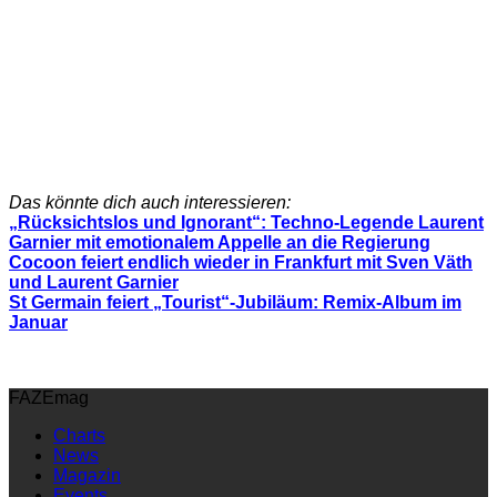
Das könnte dich auch interessieren:
„Rücksichtslos und Ignorant“: Techno-Legende Laurent
Garnier mit emotionalem Appelle an die Regierung
Cocoon feiert endlich wieder in Frankfurt mit Sven Väth
und Laurent Garnier
St Germain feiert „Tourist“-Jubiläum: Remix-Album im
Januar
FAZEmag
Charts
News
Magazin
Events