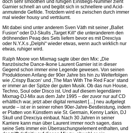
doch sehr smoothen und ruhigen Einstiegs-Nummer zieht
Garnier schnell an und begibt sich in schnellere und Acid-
anmutende Gefilde. Trotzdem wird es zwischen durch immer
mal wieder housy und verträumt.
Mit dabei sind unter anderem Sven Väth mit seiner „Ballet
Fusion“ oder DJ-Skulls „Target Kill“ die unteranderem den
dröhnenden Peaq des Sets liefern bevor es mit Drexciya
oder N.Y.X.s „Delphi“ wieder etwas, wenn auch wirklich nur
etwas, ruhiger wird.
Ralph Moore von Mixmag sagte über den Mix: „Die
französische Dance-Ikone Laurent Garnier ist in dieser
Gegend schon immer eine Legende gewesen. Von seinen
Produktionen Anfang der 90er Jahre bis hin zu Welterfolgen
wie ‚Crispy Bacon‘ und ‚The Man With The Red Face‘ stand
er immer an der Spitze der guten Musik. Ob das nun House,
Techno, Soul oder Disco ist. Und auf diesem legendären
Mixmag-DJ-Mix aus dem Jahr 1995 – der zuvor nur auf CD
erhältlich war, jetzt aber digital remastert […] neu aufgelegt
wurde – ist er in seiner rohen 90er-Jahre-Bestleistung, indem
er Platten von Künstlern wie St. Germain, Kenny Larkin, DJ
Skull und Drexciya einbaut. Nach 30 Jahren in seiner
Karriere kann man über Laurent immer noch sagen, dass
seine Sets immer ein Überraschungselement enthalten, und