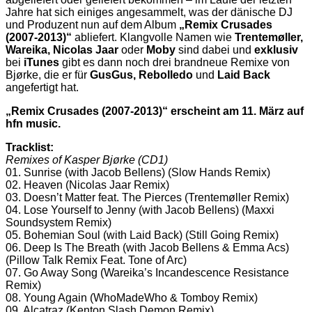
Jahre hat sich einiges angesammelt, was der dänische DJ
und Produzent nun auf dem Album
„Remix Crusades
(2007-2013)“
abliefert. Klangvolle Namen wie
Trentemøller,
Wareika, Nicolas Jaar
oder
Moby
sind dabei und
exklusiv
bei
iTunes
gibt es dann noch drei brandneue Remixe von
Bjørke, die er für
GusGus, Rebolledo
und
Laid Back
angefertigt hat.
„Remix Crusades (2007-2013)“ erscheint am 11. März auf
hfn music.
Tracklist:
Remixes of Kasper Bjørke (CD1)
01. Sunrise (with Jacob Bellens) (Slow Hands Remix)
02. Heaven (Nicolas Jaar Remix)
03. Doesn’t Matter feat. The Pierces (Trentemøller Remix)
04. Lose Yourself to Jenny (with Jacob Bellens) (Maxxi
Soundsystem Remix)
05. Bohemian Soul (with Laid Back) (Still Going Remix)
06. Deep Is The Breath (with Jacob Bellens & Emma Acs)
(Pillow Talk Remix Feat. Tone of Arc)
07. Go Away Song (Wareika’s Incandescence Resistance
Remix)
08. Young Again (WhoMadeWho & Tomboy Remix)
09. Alcatraz (Kenton Slash Demon Remix)