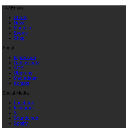
FAZEmag
Charts
News
Magazin
Events
Shop
About
Impressum
Datenschutz
AGB
Über uns
Mediadaten
Kontakt
Social Media
Facebook
Instagram
X
Soundcloud
Spotify