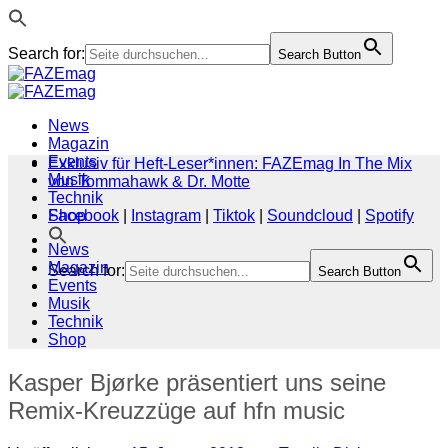
Search for:
Search Button
Zum
Inhalt
springen
News
Magazin
Events
Exklusiv für Heft-Leser*innen: FAZEmag In The Mix
Musik
von Tommahawk & Dr. Motte
Technik
Shop
Facebook
|
Instagram
|
Tiktok
|
Soundcloud
|
Spotify
News
Magazin
Search for:
Search Button
Events
Musik
Technik
Shop
Kasper Bjørke präsentiert uns seine
Remix-Kreuzzüge auf hfn music