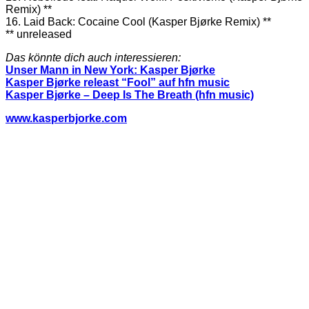
Remix) **
16. Laid Back: Cocaine Cool (Kasper Bjørke Remix) **
** unreleased
Das könnte dich auch interessieren:
Unser Mann in New York: Kasper Bjørke
Kasper Bjørke releast “Fool” auf hfn music
Kasper Bjørke – Deep Is The Breath (hfn music)
www.kasperbjorke.com