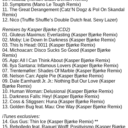
10. Symptoms (Mano Le Tough Remix)
11. The Great Derangement (Catz’N Dogz & Pol On Skandal
Remix)
12. Nico (Truffle Shuffle’s Double Dutch feat. Sexy Lazer)
Remixes by Kasper Bjørke (CD2)
01. Gluteus Maximus: Everlasting (Kasper Bjørke Remix)
02. Moby: Lie Down In Darkness (Kasper Bjørke Remix)
03. This Is Head: 0011 (Kasper Bjørke Remix)
04. Michoacan: Disco Sucks So Good (Kasper Bjørke
Remix)
05. App: All I Can Think About (Kasper Bjørke Remix)
06. Ilya Santana: Infamous Lovers (Kasper Bjørke Remix)
07. Trentemøller: Shades Of Marble (Kasper Bjørke Remix)
08. Nelson Can: Apple Pie (Kasper Bjørke Remix)
09. Dale Earnhardt Jr. Jr.: Nothing But Our Love (Kasper
Bjørke Remix)
10. Human Woman: Delusional (Kasper Bjørke Remix)
11. Darkness Falls: Hey! (Kasper Bjørke Remix)
12. Coss & Stiggsen: Huna (Kasper Bjørke Remix)
13. Golden Bug feat. Mau: One Way (Kasper Bjørke Remix)
iTunes exclusives:
14. Gus Gus: Thin Ice (Kasper Bjørke Remix) **
15. Rebolledo feat. Raquel Wolff: Positivismo (Kasper Bjørke