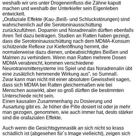
weshalb wir uns unter Drogeneinfluss die Zähne kaputt
machen und weshalb der Unterkiefer sein Eigenleben
entwickelt.
„Orafaziale Effekte (Kau-,Beiß- und Schluckstörungen) sind
wahrscheinlich auf die Serotoninausschüttung
zurückzuführen. Dopamin und Noradrenalin dürften ebenfalls
ihren Teil dazu beitragen. Studien an Ratten haben gezeigt,
dass die Serotoninausschüttung nach dem MDMA-Konsum
schützende Reflexe zur Kieferöffnung hemmt, die
normalerweise dazu dienen, unbeabsichtigtes Beißen und
Malmen zu verhindern. Wenn man Ratten mehrere Dosen
MDMA verabreicht, kommen verschiedene
Neurotransmittersysteme ins Spiel und das Noradrenalin übt
eine zusätzlich hemmende Wirkung aus“, so Sumnall.
Zwar kann man nicht mit einer absoluten Gewissheit sagen,
dass sich MDMA bei Ratten gleichermaßen wie bei
Menschen auswirkt, aber so groß dürften die bestimmten
Unterschiede nicht sein.
Einen kausalen Zusammenhang zu Dosierung und
Ausartung gibt es. Je höher die Pille dosiert ist oder je mehr
man gezogen, genommen, wie auch immer hat, desto stärker
sind die orafazialen Effekte.
Auch wenn die Gesichtsgymnastik an sich nicht so krass
schädlich ist (abgesehen für´s Image vielleicht), zeigen sich