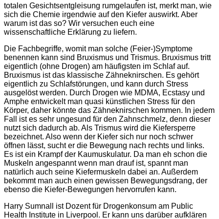
totalen Gesichtsentgleisung rumgelaufen ist, merkt man, wie
sich die Chemie irgendwie auf den Kiefer auswirkt. Aber
warum ist das so? Wir versuchen euch eine
wissenschaftliche Erklärung zu liefern.
Die Fachbegriffe, womit man solche (Feier-)Symptome
benennen kann sind Bruxismus und Trismus. Bruxismus tritt
eigentlich (ohne Drogen) am häufigsten im Schlaf auf.
Bruxismus ist das klassische Zähneknirschen. Es gehört
eigentlich zu Schlafstörungen, und kann durch Stress
ausgelöst werden. Durch Drogen wie MDMA, Ecstasy und
Amphe entwickelt man quasi künstlichen Stress für den
Körper, daher könnte das Zähneknirschen kommen. In jedem
Fall ist es sehr ungesund für den Zahnschmelz, denn dieser
nutzt sich dadurch ab. Als Trismus wird die Kiefersperre
bezeichnet. Also wenn der Kiefer sich nur noch schwer
öffnen lässt, sucht er die Bewegung nach rechts und links.
Es ist ein Krampf der Kaumuskulatur. Da man eh schon die
Muskeln angespannt wenn man drauf ist, spannt man
natürlich auch seine Kiefermuskeln dabei an. Außerdem
bekommt man auch einen gewissen Bewegungsdrang, der
ebenso die Kiefer-Bewegungen hervorrufen kann.
Harry Sumnall ist Dozent für Drogenkonsum am Public
Health Institute in Liverpool. Er kann uns darüber aufklären