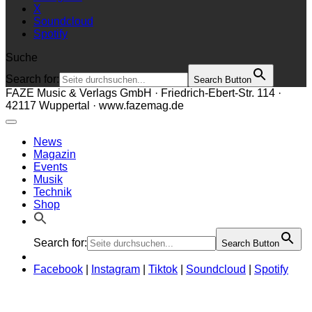
X
Soundcloud
Spotify
Suche
Search for:
Search Button
FAZE Music & Verlags GmbH · Friedrich-Ebert-Str. 114 ·
42117 Wuppertal · www.fazemag.de
News
Magazin
Events
Musik
Technik
Shop
Search for:
Search Button
Facebook
|
Instagram
|
Tiktok
|
Soundcloud
|
Spotify