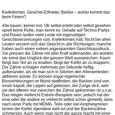
Kieferkirmes, Gesichts-Elfmeter, Beißer – woher kommt das
beim Feiern?
Alle kauen, keiner isst. Ob selbst erlebt oder selbst gesehen
spielt keine Rolle, man kennt es. Gerade auf Techno-Partys
und Raves laufen viele Leute mit eigenartigen
Gesichtsverzerrungen rum. Kieferkirmes halt. Nicht bei allen
Leuten verzerrt sich das Gesicht in alle Richtungen, manche
haben auch einen extrem angespannten Gesichtsausdruck.
Sie pressen die Zähne mit aller Kraft aufeinander, als würden
sie sonst das Unglück der ganzen Welt aussprechen. Kaum
fängt das Teil an zu knallen, fängt der Kiefer an zu klappern.
Die Zähne schlagen mehrmals pro Sekunde heftig
aufeinander, als ob man sich in Sibirien den Allerwertesten
abfrieren würde. Es können sogar regelrechte
Bissverletzungen im Mund stattfinden, die Backen sind von
innen kaputt, die Lippen auf gebissen, die Zunge dick, weil
sie des öfteren mal zwischen die Zähne gekommen ist u.s.w..
Das mögen vielleicht Extrem-Beispiele sein, jedoch hat der
eine oder die andere es vielleicht selbst schon gemerkt, dass
nach einer Party mit MDMA, Teile oder viel Amphetaminen
einem der Kiefer irgendwie weh tut und die Backenzähne
schmerzen. Auch wenn man nicht die ganze Nacht mit einer