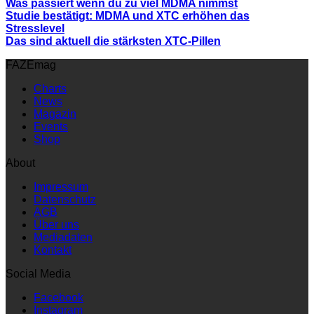
Was passiert wenn du zu viel MDMA nimmst
Studie bestätigt: MDMA und XTC erhöhen das
Stresslevel
Das sind aktuell die stärksten XTC-Pillen
FAZEmag
Charts
News
Magazin
Events
Shop
About
Impressum
Datenschutz
AGB
Über uns
Mediadaten
Kontakt
Social Media
Facebook
Instagram