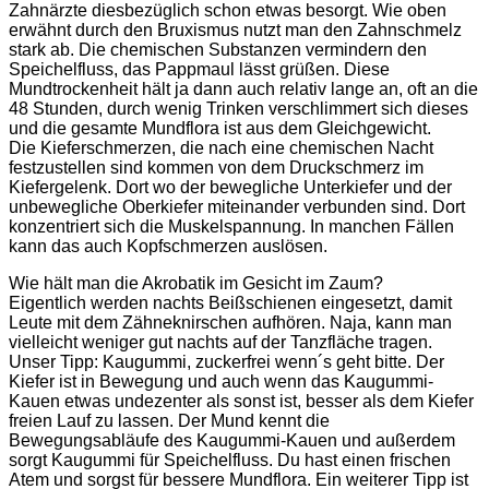
Zahnärzte diesbezüglich schon etwas besorgt. Wie oben
erwähnt durch den Bruxismus nutzt man den Zahnschmelz
stark ab. Die chemischen Substanzen vermindern den
Speichelfluss, das Pappmaul lässt grüßen. Diese
Mundtrockenheit hält ja dann auch relativ lange an, oft an die
48 Stunden, durch wenig Trinken verschlimmert sich dieses
und die gesamte Mundflora ist aus dem Gleichgewicht.
Die Kieferschmerzen, die nach eine chemischen Nacht
festzustellen sind kommen von dem Druckschmerz im
Kiefergelenk. Dort wo der bewegliche Unterkiefer und der
unbewegliche Oberkiefer miteinander verbunden sind. Dort
konzentriert sich die Muskelspannung. In manchen Fällen
kann das auch Kopfschmerzen auslösen.
Wie hält man die Akrobatik im Gesicht im Zaum?
Eigentlich werden nachts Beißschienen eingesetzt, damit
Leute mit dem Zähneknirschen aufhören. Naja, kann man
vielleicht weniger gut nachts auf der Tanzfläche tragen.
Unser Tipp: Kaugummi, zuckerfrei wenn´s geht bitte. Der
Kiefer ist in Bewegung und auch wenn das Kaugummi-
Kauen etwas undezenter als sonst ist, besser als dem Kiefer
freien Lauf zu lassen. Der Mund kennt die
Bewegungsabläufe des Kaugummi-Kauen und außerdem
sorgt Kaugummi für Speichelfluss. Du hast einen frischen
Atem und sorgst für bessere Mundflora. Ein weiterer Tipp ist