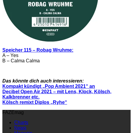
Speicher 115 – Robag Wruhme:
A – Yes
B – Calma Calma
Das könnte dich auch interessieren:
Kompakt kündigt „Pop Ambient 2021“ an
Decibel Open Air 2021 – mit Lens, Klock, Kölsch,
Kalkbrenner etc.
Kölsch remixt Diplos „Ryhe“
FAZEmag
Charts
News