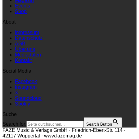
Magazin
Events
Shop
About
Impressum
Datenschutz
AGB
Über uns
Mediadaten
Kontakt
Social Media
Facebook
Instagram
X
Soundcloud
Spotify
Suche
Search for:
Search Button
FAZE Music & Verlags GmbH · Friedrich-Ebert-Str. 114 ·
42117 Wuppertal · www.fazemag.de