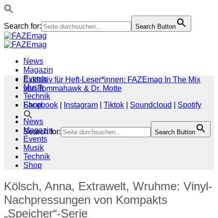
Search for:
Search Button
Zum
Inhalt
springen
News
Magazin
Events
Exklusiv für Heft-Leser*innen: FAZEmag In The Mix
Musik
von Tommahawk & Dr. Motte
Technik
Shop
Facebook
|
Instagram
|
Tiktok
|
Soundcloud
|
Spotify
News
Magazin
Search for:
Search Button
Events
Musik
Technik
Shop
Kölsch, Anna, Extrawelt, Wruhme: Vinyl-
Nachpressungen von Kompakts
„Speicher“-Serie