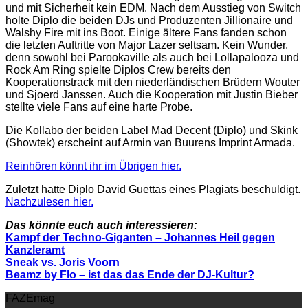
und mit Sicherheit kein EDM. Nach dem Ausstieg von Switch
holte Diplo die beiden DJs und Produzenten Jillionaire und
Walshy Fire mit ins Boot. Einige ältere Fans fanden schon
die letzten Auftritte von Major Lazer seltsam. Kein Wunder,
denn sowohl bei Parookaville als auch bei Lollapalooza und
Rock Am Ring spielte Diplos Crew bereits den
Kooperationstrack mit den niederländischen Brüdern Wouter
und Sjoerd Janssen. Auch die Kooperation mit Justin Bieber
stellte viele Fans auf eine harte Probe.
Die Kollabo der beiden Label Mad Decent (Diplo) und Skink
(Showtek) erscheint auf Armin van Buurens Imprint Armada.
Reinhören könnt ihr im Übrigen hier.
Zuletzt hatte Diplo David Guettas eines Plagiats beschuldigt.
Nachzulesen hier.
Das könnte euch auch interessieren:
Kampf der Techno-Giganten – Johannes Heil gegen
Kanzleramt
Sneak vs. Joris Voorn
Beamz by Flo – ist das das Ende der DJ-Kultur?
FAZEmag