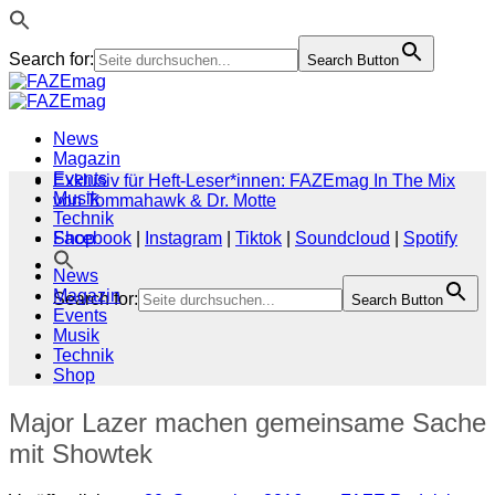
Search for:
Search Button
Zum
Inhalt
springen
News
Magazin
Events
Exklusiv für Heft-Leser*innen: FAZEmag In The Mix
Musik
von Tommahawk & Dr. Motte
Technik
Shop
Facebook
|
Instagram
|
Tiktok
|
Soundcloud
|
Spotify
News
Magazin
Search for:
Search Button
Events
Musik
Technik
Shop
Major Lazer machen gemeinsame Sache
mit Showtek