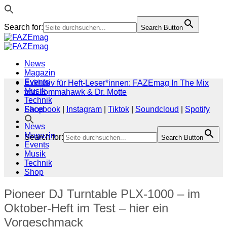
Search for:
Search Button
Zum
Inhalt
springen
News
Magazin
Events
Exklusiv für Heft-Leser*innen: FAZEmag In The Mix
Musik
von Tommahawk & Dr. Motte
Technik
Shop
Facebook
|
Instagram
|
Tiktok
|
Soundcloud
|
Spotify
News
Magazin
Search for:
Search Button
Events
Musik
Technik
Shop
Pioneer DJ Turntable PLX-1000 – im
Oktober-Heft im Test – hier ein
Vorgeschmack