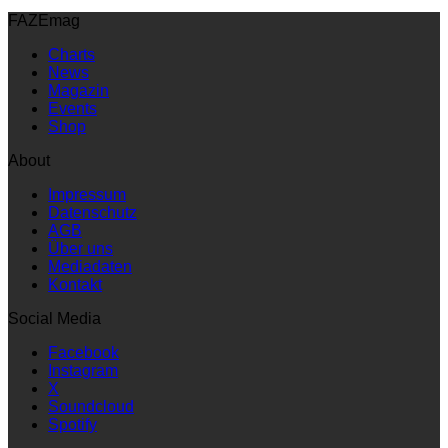
FAZEmag
Charts
News
Magazin
Events
Shop
About
Impressum
Datenschutz
AGB
Über uns
Mediadaten
Kontakt
Social Media
Facebook
Instagram
X
Soundcloud
Spotify