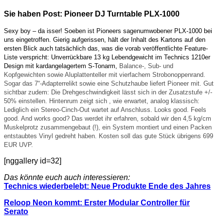
Sie haben Post: Pioneer
DJ Turntable
PLX-1000
Sexy boy – da isser! Soeben ist Pioneers sagenumwobener PLX-1000 bei
uns eingetroffen. Gierig aufgerissen, hält der Inhalt des Kartons auf den
ersten Blick auch tatsächlich das, was die vorab veröffentlichte Feature-
Liste verspricht: Unverrückbare 13 kg Lebendgewicht im Technics 1210er
Design mit kardangelagertem S-Tonarm,
Balance-, Sub- und
Kopfgewichten sowie Aluplattenteller mit vierfachem Strobonoppenrand.
Sogar das 7“-Adapterrelikt sowie eine Schutzhaube liefert Pioneer mit. Gut
sichtbar zudem: Die Drehgeschwindigkeit lässt sich in der Zusatzstufe +/-
50% einstellen. Hintenrum zeigt sich , wie erwartet, analog klassisch:
Lediglich ein Stereo-Cinch-Out wartet auf Anschluss. Looks good. Feels
good. And works good? Das werdet ihr erfahren, sobald wir den 4,5 kg/cm
Muskelprotz zusammengebaut (!), ein System montiert und einen Packen
entstaubtes Vinyl gedreht haben. Kosten soll das gute Stück übrigens 699
EUR UVP.
[nggallery id=32]
Das könnte euch auch interessieren:
Technics wiederbelebt: Neue Produkte Ende des Jahres
Reloop Neon kommt: Erster Modular Controller für
Serato