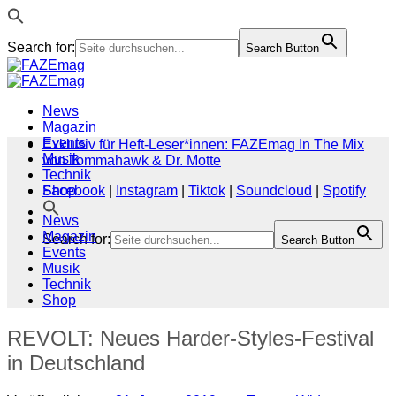
Search for:
Search Button
Zum
Inhalt
springen
News
Magazin
Events
Exklusiv für Heft-Leser*innen: FAZEmag In The Mix
Musik
von Tommahawk & Dr. Motte
Technik
Shop
Facebook
|
Instagram
|
Tiktok
|
Soundcloud
|
Spotify
News
Magazin
Search for:
Search Button
Events
Musik
Technik
Shop
REVOLT: Neues Harder-Styles-Festival
in Deutschland