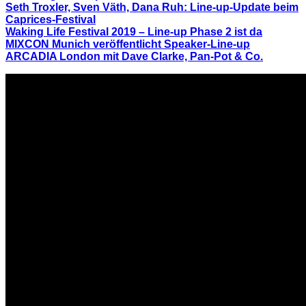
Seth Troxler, Sven Väth, Dana Ruh: Line-up-Update beim
Caprices-Festival
Waking Life Festival 2019 – Line-up Phase 2 ist da
MIXCON Munich veröffentlicht Speaker-Line-up
ARCADIA London mit Dave Clarke, Pan-Pot & Co.