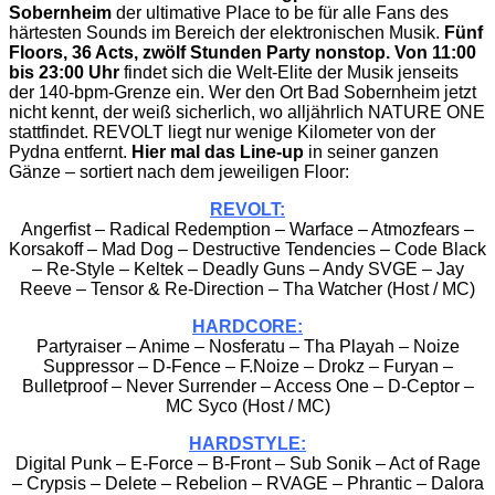
Sobernheim
der ultimative Place to be für alle Fans des
härtesten Sounds im Bereich der elektronischen Musik.
Fünf
Floors, 36 Acts, zwölf Stunden Party nonstop. Von 11:00
bis 23:00 Uhr
findet sich die Welt-Elite der Musik jenseits
der 140-bpm-Grenze ein. Wer den Ort Bad Sobernheim jetzt
nicht kennt, der weiß sicherlich, wo alljährlich NATURE ONE
stattfindet. REVOLT liegt nur wenige Kilometer von der
Pydna entfernt.
Hier mal das Line-up
in seiner ganzen
Gänze – sortiert nach dem jeweiligen Floor:
REVOLT:
Angerfist – Radical Redemption – Warface – Atmozfears –
Korsakoff – Mad Dog – Destructive Tendencies – Code Black
– Re-Style – Keltek – Deadly Guns – Andy SVGE – Jay
Reeve – Tensor & Re-Direction – Tha Watcher (Host / MC)
HARDCORE:
Partyraiser – Anime – Nosferatu – Tha Playah – Noize
Suppressor – D-Fence – F.Noize – Drokz – Furyan –
Bulletproof – Never Surrender – Access One – D-Ceptor –
MC Syco (Host / MC)
HARDSTYLE:
Digital Punk – E-Force – B-Front – Sub Sonik – Act of Rage
– Crypsis – Delete – Rebelion – RVAGE – Phrantic – Dalora