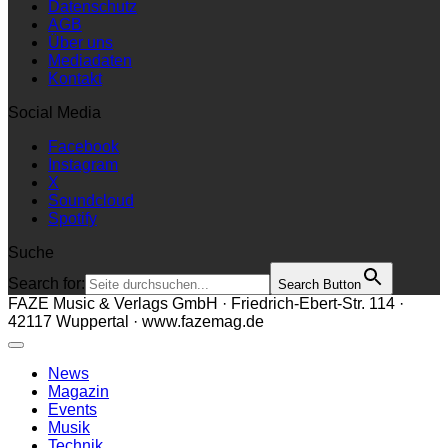
Datenschutz
AGB
Über uns
Mediadaten
Kontakt
Social Media
Facebook
Instagram
X
Soundcloud
Spotify
Suche
Search for:
Search Button
FAZE Music & Verlags GmbH · Friedrich-Ebert-Str. 114 ·
42117 Wuppertal · www.fazemag.de
News
Magazin
Events
Musik
Technik