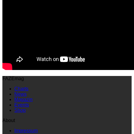
FAZEmag
Charts
News
Magazin
Events
Shop
About
Impressum