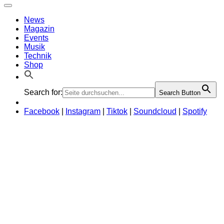
News
Magazin
Events
Musik
Technik
Shop
Search for:
Search Button
Facebook
|
Instagram
|
Tiktok
|
Soundcloud
|
Spotify