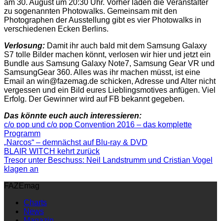
am 30. August um 20:30 Uhr. Vorher laden die Veranstalter
zu sogenannten Photowalks. Gemeinsam mit den
Photographen der Ausstellung gibt es vier Photowalks in
verschiedenen Ecken Berlins.
Verlosung:
Damit ihr auch bald mit dem Samsung Galaxy
S7 tolle Bilder machen könnt, verlosen wir hier und jetzt ein
Bundle aus Samsung Galaxy Note7, Samsung Gear VR und
SamsungGear 360. Alles was ihr machen müsst, ist eine
Email an win@fazemag.de schicken, Adresse und Alter nicht
vergessen und ein Bild eures Lieblingsmotives anfügen. Viel
Erfolg. Der Gewinner wird auf FB bekannt gegeben.
Das könnte euch auch interessieren:
c/o pop und c/o pop Convention 2016 – das komplette
Programm
„Narcos“ – demnächst auf Blu-ray & DVD
BLAIR WITCH kehrt zurück
Tresor unter Beschuss: Neil Landstrumm und Cristian Vogel
klagen an
FAZEmag
Charts
News
Magazin