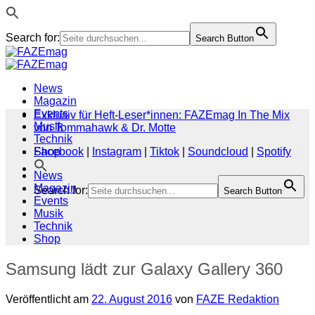
Search for:
Search Button
Zum
Inhalt
springen
News
Magazin
Events
Exklusiv für Heft-Leser*innen: FAZEmag In The Mix
Musik
von Tommahawk & Dr. Motte
Technik
Shop
Facebook
|
Instagram
|
Tiktok
|
Soundcloud
|
Spotify
News
Magazin
Search for:
Search Button
Events
Musik
Technik
Shop
Samsung lädt zur Galaxy Gallery 360
Veröffentlicht am
22. August 2016
von
FAZE Redaktion