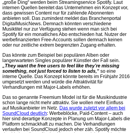
„große Ding“ werden beim Streamingservice Spotify. Laut
internen Quellen bereitet das Unternehmen ein Konzept vor,
dass gewissen Content nur für zahlende Abonnenten
anbieten soll. Das zumindest meldet das Branchenportal
DigitalMusicNews. Demnach könnten verschiedene
Musiktitel nur zur Verfügung stehen wenn man sich bei
Spotify für ein monatliches Abo entschieden hat. Nutzer der
werbefinanzierten Free-Accounts sollen demnach keinen
oder nur zeitliche extrem begrenzten Zugang erhalten.
Das könnte zum Beispiel bei populären Alben oder
langerwarteten Singles populärer Künstler der Fall sein.
„They want the free users to feel like they’re missing
something, not just forced to listen to ads,“
so eine
interne Quelle. Das Konzept könnte bereits im Frühjahr 2016
umgesetzt werden und würde die Attraktivität für
Verhandlungen mit Major-Labels erhöhen.
Das so genannte Freemium Model ist für die Musikindustrie
schon lange nicht mehr attraktiv. Sie wollen mehr Einfluss
auf Musikanbieter im Netz.
Das wurde zuletzt vor allem bei
SoundCloud deutlich
: Werbeblöcke, Paid-Content – auch
hier sind derartige Konzepte in Planung um Major-Labels die
Platform schmackhaft zu machen. Die Verhandlungen
verlaufen bei SoundCloud jedoch eher zäh. Spotify möchte