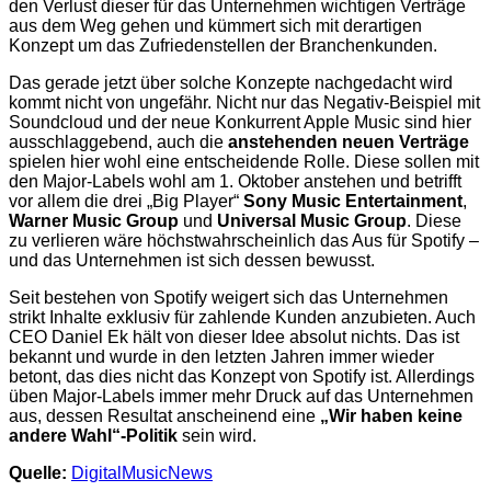
den Verlust dieser für das Unternehmen wichtigen Verträge
aus dem Weg gehen und kümmert sich mit derartigen
Konzept um das Zufriedenstellen der Branchenkunden.
Das gerade jetzt über solche Konzepte nachgedacht wird
kommt nicht von ungefähr. Nicht nur das Negativ-Beispiel mit
Soundcloud und der neue Konkurrent Apple Music sind hier
ausschlaggebend, auch die
anstehenden neuen Verträge
spielen hier wohl eine entscheidende Rolle. Diese sollen mit
den Major-Labels wohl am 1. Oktober anstehen und betrifft
vor allem die drei „Big Player“
Sony Music Entertainment
,
Warner Music Group
und
Universal Music Group
. Diese
zu verlieren wäre höchstwahrscheinlich das Aus für Spotify –
und das Unternehmen ist sich dessen bewusst.
Seit bestehen von Spotify weigert sich das Unternehmen
strikt Inhalte exklusiv für zahlende Kunden anzubieten. Auch
CEO Daniel Ek hält von dieser Idee absolut nichts. Das ist
bekannt und wurde in den letzten Jahren immer wieder
betont, das dies nicht das Konzept von Spotify ist. Allerdings
üben Major-Labels immer mehr Druck auf das Unternehmen
aus, dessen Resultat anscheinend eine
„Wir haben keine
andere Wahl“-Politik
sein wird.
Quelle:
DigitalMusicNews