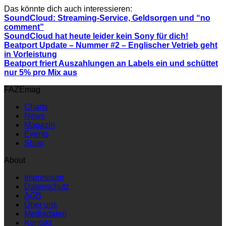
Das könnte dich auch interessieren:
SoundCloud: Streaming-Service, Geldsorgen und “no
comment”
SoundCloud hat heute leider kein Sony für dich!
Beatport Update – Nummer #2 – Englischer Vetrieb geht
in Vorleistung
Beatport friert Auszahlungen an Labels ein und schüttet
nur 5% pro Mix aus
FAZEmag
Charts
News
Magazin
Events
Shop
About
Impressum
Datenschutz
AGB
Über uns
Mediadaten
Kontakt