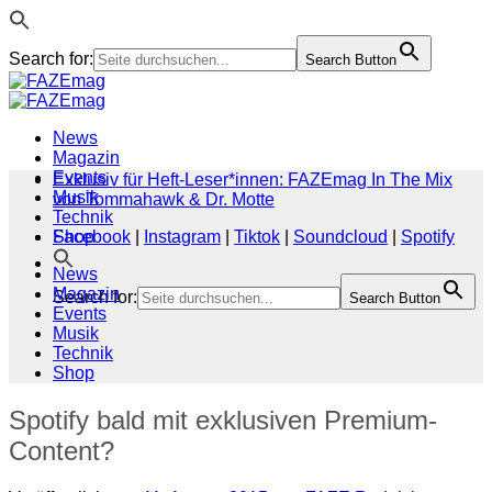
Search for:
Search Button
Zum
Inhalt
springen
News
Magazin
Events
Exklusiv für Heft-Leser*innen: FAZEmag In The Mix
Musik
von Tommahawk & Dr. Motte
Technik
Shop
Facebook
|
Instagram
|
Tiktok
|
Soundcloud
|
Spotify
News
Magazin
Search for:
Search Button
Events
Musik
Technik
Shop
Spotify bald mit exklusiven Premium-
Content?