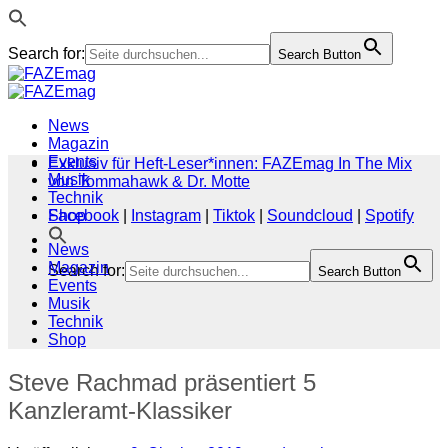
Search for:
Search Button
Zum
Inhalt
springen
News
Magazin
Events
Exklusiv für Heft-Leser*innen: FAZEmag In The Mix
Musik
von Tommahawk & Dr. Motte
Technik
Shop
Facebook
|
Instagram
|
Tiktok
|
Soundcloud
|
Spotify
News
Magazin
Search for:
Search Button
Events
Musik
Technik
Shop
Steve Rachmad präsentiert 5
Kanzleramt-Klassiker