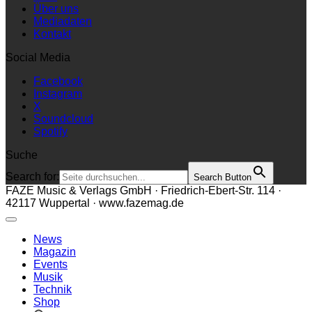
Über uns
Mediadaten
Kontakt
Social Media
Facebook
Instagram
X
Soundcloud
Spotify
Suche
Search for:
Search Button
FAZE Music & Verlags GmbH · Friedrich-Ebert-Str. 114 ·
42117 Wuppertal · www.fazemag.de
News
Magazin
Events
Musik
Technik
Shop