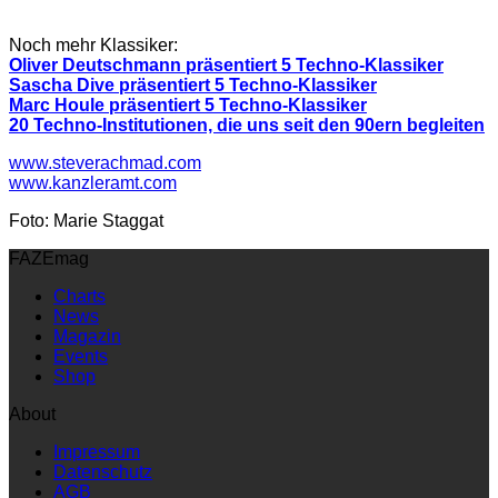
Noch mehr Klassiker:
Oliver Deutschmann präsentiert 5 Techno-Klassiker
Sascha Dive präsentiert 5 Techno-Klassiker
Marc Houle präsentiert 5 Techno-Klassiker
20 Techno-Institutionen, die uns seit den 90ern begleiten
www.steverachmad.com
www.kanzleramt.com
Foto: Marie Staggat
FAZEmag
Charts
News
Magazin
Events
Shop
About
Impressum
Datenschutz
AGB