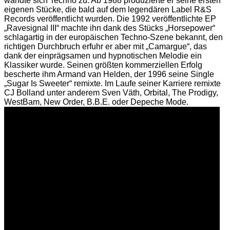
wandte sich Techno zu. Ab 1988 produzierte er seine ersten
eigenen Stücke, die bald auf dem legendären Label R&S
Records veröffentlicht wurden. Die 1992 veröffentlichte EP
„Ravesignal III“ machte ihn dank des Stücks „Horsepower“
schlagartig in der europäischen Techno-Szene bekannt, den
richtigen Durchbruch erfuhr er aber mit „Camargue“, das
dank der einprägsamen und hypnotischen Melodie ein
Klassiker wurde. Seinen größten kommerziellen Erfolg
bescherte ihm Armand van Helden, der 1996 seine Single
„Sugar Is Sweeter“ remixte. Im Laufe seiner Karriere remixte
CJ Bolland unter anderem Sven Väth, Orbital, The Prodigy,
WestBam, New Order, B.B.E. oder Depeche Mode.