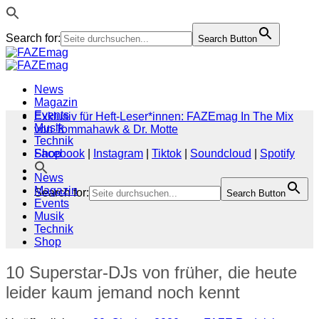
Search for:
Search Button
Zum
Inhalt
springen
News
Magazin
Events
Exklusiv für Heft-Leser*innen: FAZEmag In The Mix
Musik
von Tommahawk & Dr. Motte
Technik
Shop
Facebook
|
Instagram
|
Tiktok
|
Soundcloud
|
Spotify
News
Magazin
Search for:
Search Button
Events
Musik
Technik
Shop
10 Superstar-DJs von früher, die heute
leider kaum jemand noch kennt