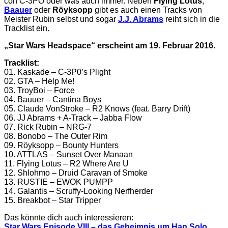
con C-3PO oder was auch immer. Neben
Flying Lotus
,
Baauer
oder
Röyksopp
gibt es auch einen Tracks von
Meister Rubin selbst und sogar
J.J. Abrams
reiht sich in die
Tracklist ein.
„Star Wars Headspace“ erscheint am 19. Februar 2016.
Tracklist:
01. Kaskade – C-3P0’s Plight
02. GTA – Help Me!
03. TroyBoi – Force
04. Bauuer – Cantina Boys
05. Claude VonStroke – R2 Knows (feat. Barry Drift)
06. JJ Abrams + A-Track – Jabba Flow
07. Rick Rubin – NRG-7
08. Bonobo – The Outer Rim
09. Röyksopp – Bounty Hunters
10. ATTLAS – Sunset Over Manaan
11. Flying Lotus – R2 Where Are U
12. Shlohmo – Druid Caravan of Smoke
13. RUSTIE – EWOK PUMPP
14. Galantis – Scruffy-Looking Nerfherder
15. Breakbot – Star Tripper
Das könnte dich auch interessieren:
Star Wars Episode VIII – das Geheimnis um Han Solo