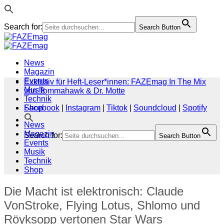
Search for:
Search Button
Zum
Inhalt
springen
News
Magazin
Events
Exklusiv für Heft-Leser*innen: FAZEmag In The Mix
Musik
von Tommahawk & Dr. Motte
Technik
Shop
Facebook
|
Instagram
|
Tiktok
|
Soundcloud
|
Spotify
News
Magazin
Search for:
Search Button
Events
Musik
Technik
Shop
Die Macht ist elektronisch: Claude
VonStroke, Flying Lotus, Shlomo und
Röyksopp vertonen Star Wars