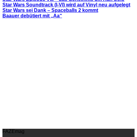
Star Wars Soundtrack (I-VI) wird auf Vinyl neu aufgelegt
Star Wars sei Dank – Spaceballs 2 kommt
Baauer debütiert mit „Aa“
FAZEmag