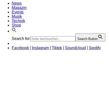
News
Magazin
Events
Musik
Technik
Shop
Search for:
Search Button
Facebook
|
Instagram
|
Tiktok
|
Soundcloud
|
Spotify