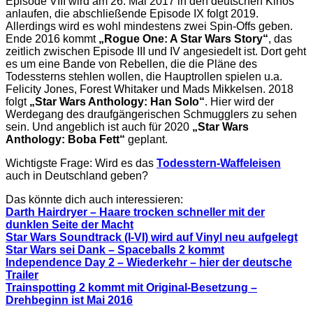
Episode VIII wird am 26. Mai 2017 in den deutschen Kinos
anlaufen, die abschließende Episode IX folgt 2019.
Allerdings wird es wohl mindestens zwei Spin-Offs geben.
Ende 2016 kommt
„Rogue One: A Star Wars Story“
, das
zeitlich zwischen Episode III und IV angesiedelt ist. Dort geht
es um eine Bande von Rebellen, die die Pläne des
Todessterns stehlen wollen, die Hauptrollen spielen u.a.
Felicity Jones, Forest Whitaker und Mads Mikkelsen. 2018
folgt
„Star Wars Anthology: Han Solo“
. Hier wird der
Werdegang des draufgängerischen Schmugglers zu sehen
sein. Und angeblich ist auch für 2020
„Star Wars
Anthology: Boba Fett“
geplant.
Wichtigste Frage: Wird es das
Todesstern-Waffeleisen
auch in Deutschland geben?
Das könnte dich auch interessieren:
Darth Hairdryer – Haare trocken schneller mit der
dunklen Seite der Macht
Star Wars Soundtrack (I-VI) wird auf Vinyl neu aufgelegt
Star Wars sei Dank – Spaceballs 2 kommt
Independence Day 2 – Wiederkehr – hier der deutsche
Trailer
Trainspotting 2 kommt mit Original-Besetzung –
Drehbeginn ist Mai 2016