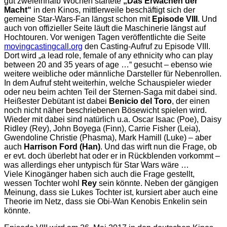
gut zweieinhalb Wochen startete
„Das Erwachen der
Macht“
in den Kinos, mittlerweile beschäftigt sich der
gemeine Star-Wars-Fan längst schon mit
Episode VIII
. Und
auch von offizieller Seite läuft die Maschinerie längst auf
Hochtouren. Vor wenigen Tagen veröffentlichte die Seite
movingcastingcall.org
den Casting-Aufruf zu Episode VIII.
Dort wird „a lead role, female of any ethnicity who can play
between 20 and 35 years of age …“ gesucht – ebenso wie
weitere weibliche oder männliche Darsteller für Nebenrollen.
In dem Aufruf steht weiterhin, welche Schauspieler wieder
oder neu beim achten Teil der Sternen-Saga mit dabei sind.
Heißester Debütant ist dabei
Benicio del Toro
, der einen
noch nicht näher beschriebenen Bösewicht spielen wird.
Wieder mit dabei sind natürlich u.a. Oscar Isaac (Poe), Daisy
Ridley (Rey), John Boyega (Finn), Carrie Fisher (Leia),
Gwendoline Christie (Phasma), Mark Hamill (Luke) – aber
auch
Harrison Ford (Han)
. Und das wirft nun die Frage, ob
er evt. doch überlebt hat oder er in Rückblenden vorkommt –
was allerdings eher untypisch für Star Wars wäre …
Viele Kinogänger haben sich auch die Frage gestellt,
wessen Tochter wohl
Rey
sein könnte. Neben der gängigen
Meinung, dass sie Lukes Tochter ist, kursiert aber auch eine
Theorie im Netz, dass sie Obi-Wan Kenobis Enkelin sein
könnte.