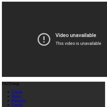
FAZEmag
Charts
News
Magazin
Events