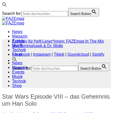
Search for:
Search Button
Zum
Inhalt
springen
News
Magazin
Events
Exklusiv für Heft-Leser*innen: FAZEmag In The Mix
Musik
von Tommahawk & Dr. Motte
Technik
Shop
Facebook
|
Instagram
|
Tiktok
|
Soundcloud
|
Spotify
News
Magazin
Search for:
Search Button
Events
Musik
Technik
Shop
Star Wars Episode VIII – das Geheimnis
um Han Solo