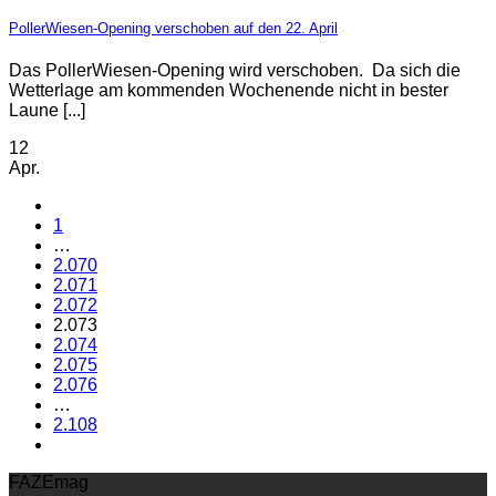
PollerWiesen-Opening verschoben auf den 22. April
Das PollerWiesen-Opening wird verschoben. Da sich die
Wetterlage am kommenden Wochenende nicht in bester
Laune [...]
12
Apr.
1
…
2.070
2.071
2.072
2.073
2.074
2.075
2.076
…
2.108
FAZEmag