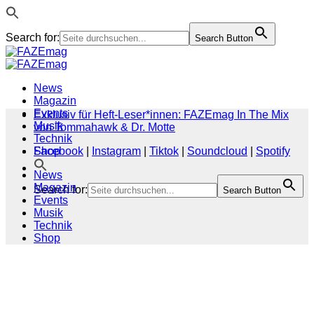
Search for:
Search Button
Zum
Inhalt
springen
News
Magazin
Events
Exklusiv für Heft-Leser*innen: FAZEmag In The Mix
Musik
von Tommahawk & Dr. Motte
Technik
Shop
Facebook
|
Instagram
|
Tiktok
|
Soundcloud
|
Spotify
News
Magazin
Search for:
Search Button
Events
Musik
Technik
Shop