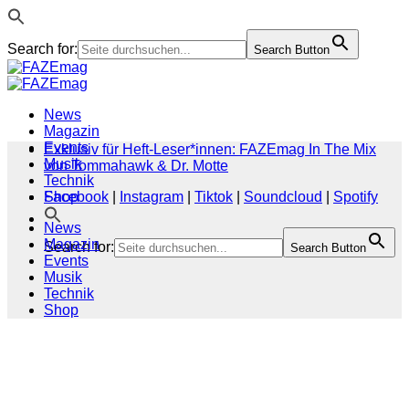
Search for:
Search Button
Zum
Inhalt
springen
News
Magazin
Events
Exklusiv für Heft-Leser*innen: FAZEmag In The Mix
Musik
von Tommahawk & Dr. Motte
Technik
Shop
Facebook
|
Instagram
|
Tiktok
|
Soundcloud
|
Spotify
News
Magazin
Search for:
Search Button
Events
Musik
Technik
Shop