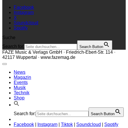
Facebook
Instagram
X
Soundcloud
Spotify
Suche
Search for:
Search Button
FAZE Music & Verlags GmbH · Friedrich-Ebert-Str. 114 ·
42117 Wuppertal · www.fazemag.de
News
Magazin
Events
Musik
Technik
Shop
Search for:
Search Button
Facebook
|
Instagram
|
Tiktok
|
Soundcloud
|
Spotify