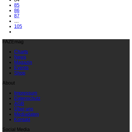
85
86
87
…
105
FAZEmag
Charts
News
Magazin
Events
Shop
About
Impressum
Datenschutz
AGB
Über uns
Mediadaten
Kontakt
Social Media