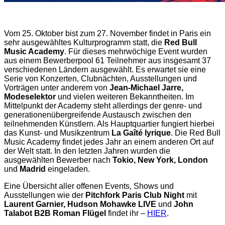
Vom 25. Oktober bist zum 27. November findet in Paris ein
sehr ausgewähltes Kulturprogramm statt, die
Red Bull
Music Academy
. Für dieses mehrwöchige Event wurden
aus einem Bewerberpool 61 Teilnehmer aus insgesamt 37
verschiedenen Ländern ausgewählt. Es erwartet sie eine
Serie von Konzerten, Clubnächten, Ausstellungen und
Vorträgen unter anderem von
Jean-Michael Jarre,
Modeselektor
und vielen weiteren Bekanntheiten. Im
Mittelpunkt der Academy steht allerdings der genre- und
generationenübergreifende Austausch zwischen den
teilnehmenden Künstlern. Als Hauptquartier fungiert hierbei
das Kunst- und Musikzentrum
La Gaîté lyrique
. Die Red Bull
Music Academy findet jedes Jahr an einem anderen Ort auf
der Welt statt. In den letzten Jahren wurden die
ausgewählten Bewerber nach
Tokio, New York, London
und
Madrid
eingeladen.
Eine Übersicht aller offenen Events, Shows und
Ausstellungen wie der
Pitchfork Paris Club Night
mit
Laurent Garnier, Hudson Mohawke LIVE
und
John
Talabot B2B Roman Flügel
findet ihr –
HIER
.