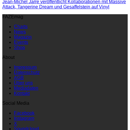
Jean-Michel Jarre veröffentlicht Kollaborationen mit Massive
Attack, Tangerine Dream und Gesaffelstein auf Vinyl
FAZEmag
Charts
News
Magazin
Events
Shop
About
Impressum
Datenschutz
AGB
Über uns
Mediadaten
Kontakt
Social Media
Facebook
Instagram
X
Soundcloud