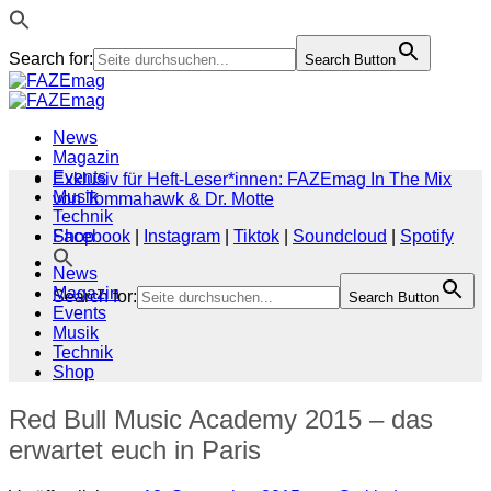
Search for:
Search Button
Zum
Inhalt
springen
News
Magazin
Events
Exklusiv für Heft-Leser*innen: FAZEmag In The Mix
Musik
von Tommahawk & Dr. Motte
Technik
Shop
Facebook
|
Instagram
|
Tiktok
|
Soundcloud
|
Spotify
News
Magazin
Search for:
Search Button
Events
Musik
Technik
Shop
Red Bull Music Academy 2015 – das
erwartet euch in Paris