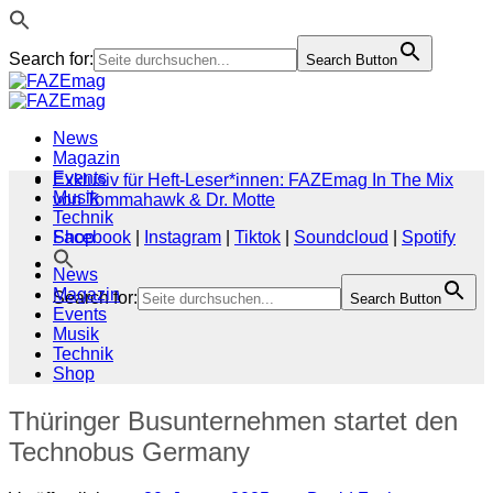
Search for:
Search Button
Zum
Inhalt
springen
News
Magazin
Events
Exklusiv für Heft-Leser*innen: FAZEmag In The Mix
Musik
von Tommahawk & Dr. Motte
Technik
Shop
Facebook
|
Instagram
|
Tiktok
|
Soundcloud
|
Spotify
News
Magazin
Search for:
Search Button
Events
Musik
Technik
Shop
Thüringer Busunternehmen startet den
Technobus Germany