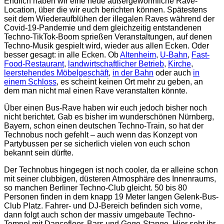
Endlich haben wir eine neue außergewöhnliche Rave-
Location, über die wir euch berichten können. Spätestens
seit dem Wiederaufblühen der illegalen Raves während der
Covid-19-Pandemie und dem gleichzeitig entstandenen
Techno-TikTok-Boom sprießen Veranstaltungen, auf denen
Techno-Musik gespielt wird, wieder aus allen Ecken. Oder
besser gesagt: in alle Ecken. Ob
Altenheim
,
U-Bahn
,
Fast-
Food-Restaurant
,
landwirtschaftlicher Betrieb
,
Kirche
,
leerstehendes Möbelgeschäft
,
in der Bahn
oder auch
in
einem Schloss
, es scheint keinen Ort mehr zu geben, an
dem man nicht mal einen Rave veranstalten könnte.
Über einen Bus-Rave haben wir euch jedoch bisher noch
nicht berichtet. Gab es bisher im wunderschönen Nürnberg,
Bayern, schon einen deutschen Techno-Train, so hat der
Technobus noch gefehlt – auch wenn das Konzept von
Partybussen per se sicherlich vielen von euch schon
bekannt sein dürfte.
Der Technobus hingegen ist noch cooler, da er alleine schon
mit seiner clubbigen, düsteren Atmosphäre des Innenraums,
so manchen Berliner Techno-Club gleicht. 50 bis 80
Personen finden in dem knapp 19 Meter langen Gelenk-Bus-
Club Platz. Fahrer- und DJ-Bereich befinden sich vorne,
dann folgt auch schon der massiv umgebaute Techno-
Tempel mit Dancefloor, Bars und Gogo-Stange. Hier seht ihr,