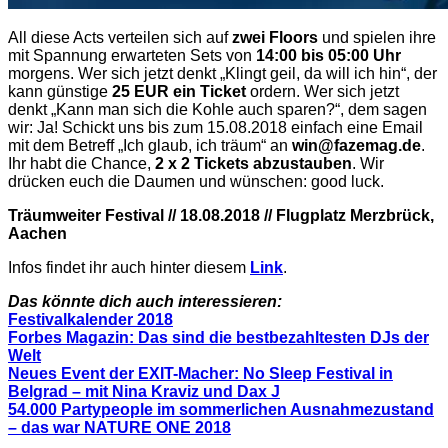
All diese Acts verteilen sich auf
zwei Floors
und spielen ihre
mit Spannung erwarteten Sets von
14:00 bis 05:00 Uhr
morgens. Wer sich jetzt denkt „Klingt geil, da will ich hin“, der
kann günstige
25 EUR ein Ticket
ordern. Wer sich jetzt
denkt „Kann man sich die Kohle auch sparen?“, dem sagen
wir: Ja! Schickt uns bis zum 15.08.2018 einfach eine Email
mit dem Betreff „Ich glaub, ich träum“ an
win@fazemag.de
.
Ihr habt die Chance,
2 x 2 Tickets abzustauben
. Wir
drücken euch die Daumen und wünschen: good luck.
Träumweiter Festival // 18.08.2018 // Flugplatz Merzbrück,
Aachen
Infos findet ihr auch hinter diesem
Link
.
Das könnte dich auch interessieren:
Festivalkalender 2018
Forbes Magazin: Das sind die bestbezahltesten DJs der
Welt
Neues Event der EXIT-Macher: No Sleep Festival in
Belgrad – mit Nina Kraviz und Dax J
54.000 Partypeople im sommerlichen Ausnahmezustand
– das war NATURE ONE 2018