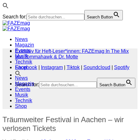
Search for:
Search Button
Zum
Inhalt
springen
News
Magazin
Events
Exklusiv für Heft-Leser*innen: FAZEmag In The Mix
Musik
von Tommahawk & Dr. Motte
Technik
Shop
Facebook
|
Instagram
|
Tiktok
|
Soundcloud
|
Spotify
News
Magazin
Search for:
Search Button
Events
Musik
Technik
Shop
Träumweiter Festival in Aachen – wir
verlosen Tickets