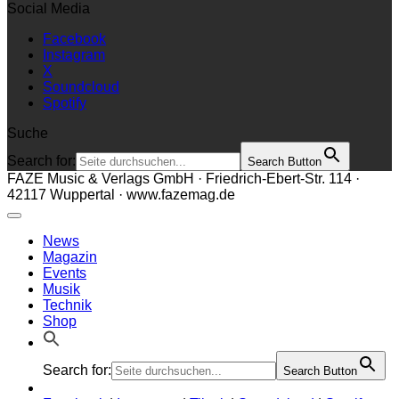
Social Media
Facebook
Instagram
X
Soundcloud
Spotify
Suche
Search for:
Search Button
FAZE Music & Verlags GmbH · Friedrich-Ebert-Str. 114 ·
42117 Wuppertal · www.fazemag.de
News
Magazin
Events
Musik
Technik
Shop
Search for:
Search Button