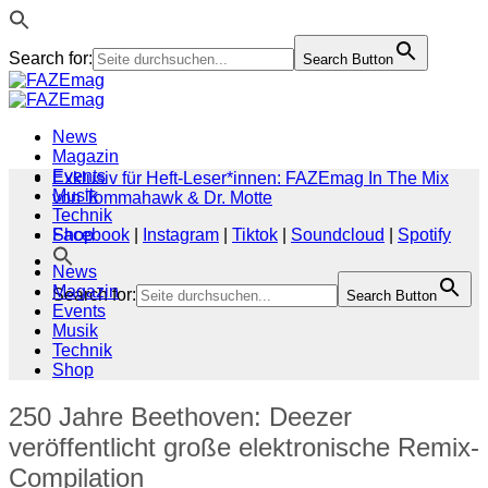
Search for:
Search Button
Zum
Inhalt
springen
News
Magazin
Events
Exklusiv für Heft-Leser*innen: FAZEmag In The Mix
Musik
von Tommahawk & Dr. Motte
Technik
Shop
Facebook
|
Instagram
|
Tiktok
|
Soundcloud
|
Spotify
News
Magazin
Search for:
Search Button
Events
Musik
Technik
Shop
250 Jahre Beethoven: Deezer
veröffentlicht große elektronische Remix-
Compilation