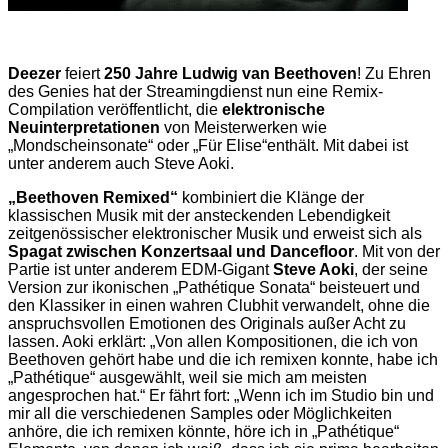
Deezer
feiert
250 Jahre Ludwig van Beethoven
! Zu Ehren
des Genies hat der Streamingdienst nun eine Remix-
Compilation veröffentlicht, die
elektronische
Neuinterpretationen
von Meisterwerken wie
„Mondscheinsonate“ oder „Für Elise“enthält. Mit dabei ist
unter anderem auch Steve Aoki.
„Beethoven Remixed“
kombiniert die Klänge der
klassischen Musik mit der ansteckenden Lebendigkeit
zeitgenössischer elektronischer Musik und erweist sich als
Spagat zwischen Konzertsaal und Dancefloor
. Mit von der
Partie ist unter anderem EDM-Gigant
Steve Aoki
, der seine
Version zur ikonischen „Pathétique Sonata“ beisteuert und
den Klassiker in einen wahren Clubhit verwandelt, ohne die
anspruchsvollen Emotionen des Originals außer Acht zu
lassen. Aoki erklärt: „Von allen Kompositionen, die ich von
Beethoven gehört habe und die ich remixen konnte, habe ich
„Pathétique“ ausgewählt, weil sie mich am meisten
angesprochen hat.“ Er fährt fort: „Wenn ich im Studio bin und
mir all die verschiedenen Samples oder Möglichkeiten
anhöre, die ich remixen könnte, höre ich in „Pathétique“