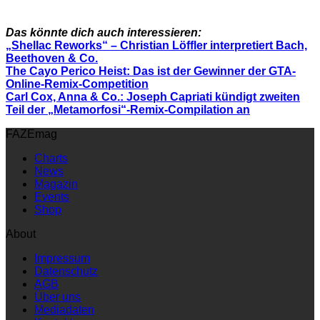
Das könnte dich auch interessieren:
„Shellac Reworks“ – Christian Löffler interpretiert Bach,
Beethoven & Co.
The Cayo Perico Heist: Das ist der Gewinner der GTA-
Online-Remix-Competition
Carl Cox, Anna & Co.: Joseph Capriati kündigt zweiten
Teil der „Metamorfosi“-Remix-Compilation an
FAZEmag
Charts
News
Magazin
Events
Shop
About
Impressum
Datenschutz
AGB
Über uns
Mediadaten