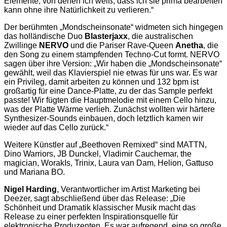
Elemente, von denen ich weiß, dass ich sie prima bearbeiten
kann ohne ihre Natürlichkeit zu verlieren.“
Der berühmten „Mondscheinsonate“ widmeten sich hingegen
das holländische Duo
Blasterjaxx
, die australischen
Zwillinge
NERVO
und die Pariser Rave-Queen
Anetha
, die
den Song zu einem stampfenden Techno-Cut formt. NERVO
sagen über ihre Version: „Wir haben die „Mondscheinsonate“
gewählt, weil das Klavierspiel nie etwas für uns war. Es war
ein Privileg, damit arbeiten zu können und 132 bpm ist
großartig für eine Dance-Platte, zu der das Sample perfekt
passte! Wir fügten die Hauptmelodie mit einem Cello hinzu,
was der Platte Wärme verlieh. Zunächst wollten wir härtere
Synthesizer-Sounds einbauen, doch letztlich kamen wir
wieder auf das Cello zurück.“
Weitere Künstler auf „Beethoven Remixed“ sind MATTN,
Dino Warriors, JB Dunckel, Vladimir Cauchemar, the
magician, WorakIs, Trinix, Laura van Dam, Helion, Gattuso
und Mariana BO.
Nigel Harding
, Verantwortlicher im Artist Marketing bei
Deezer, sagt abschließend über das Release: „Die
Schönheit und Dramatik klassischer Musik macht das
Release zu einer perfekten Inspirationsquelle für
elektronische Produzenten. Es war aufregend, eine so große