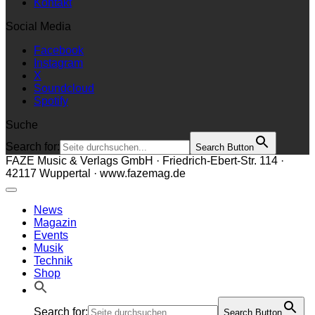
Kontakt
Social Media
Facebook
Instagram
X
Soundcloud
Spotify
Suche
Search for:
Search Button
FAZE Music & Verlags GmbH · Friedrich-Ebert-Str. 114 ·
42117 Wuppertal · www.fazemag.de
News
Magazin
Events
Musik
Technik
Shop
Search for:
Search Button