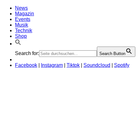
News
Magazin
Events
Musik
Technik
Shop
Search for:
Search Button
Facebook
|
Instagram
|
Tiktok
|
Soundcloud
|
Spotify