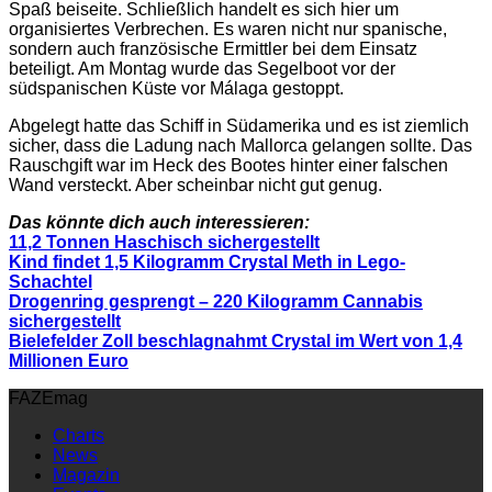
Spaß beiseite. Schließlich handelt es sich hier um
organisiertes Verbrechen. Es waren nicht nur spanische,
sondern auch französische Ermittler bei dem Einsatz
beteiligt. Am Montag wurde das Segelboot vor der
südspanischen Küste vor Málaga gestoppt.
Abgelegt hatte das Schiff in Südamerika und es ist ziemlich
sicher, dass die Ladung nach Mallorca gelangen sollte. Das
Rauschgift war im Heck des Bootes hinter einer falschen
Wand versteckt. Aber scheinbar nicht gut genug.
Das könnte dich auch interessieren:
11,2 Tonnen Haschisch sichergestellt
Kind findet 1,5 Kilogramm Crystal Meth in Lego-
Schachtel
Drogenring gesprengt – 220 Kilogramm Cannabis
sichergestellt
Bielefelder Zoll beschlagnahmt Crystal im Wert von 1,4
Millionen Euro
FAZEmag
Charts
News
Magazin