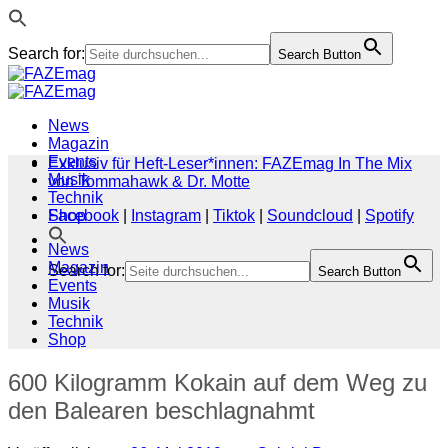
Search for:
Search Button
Zum
Inhalt
springen
News
Magazin
Events
Exklusiv für Heft-Leser*innen: FAZEmag In The Mix
Musik
von Tommahawk & Dr. Motte
Technik
Shop
Facebook
|
Instagram
|
Tiktok
|
Soundcloud
|
Spotify
News
Magazin
Search for:
Search Button
Events
Musik
Technik
Shop
600 Kilogramm Kokain auf dem Weg zu
den Balearen beschlagnahmt