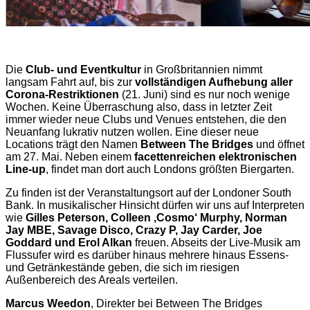
Die
Club- und Eventkultur
in Großbritannien nimmt
langsam Fahrt auf, bis zur
vollständigen Aufhebung aller
Corona-Restriktionen
(21. Juni) sind es nur noch wenige
Wochen. Keine Überraschung also, dass in letzter Zeit
immer wieder neue Clubs und Venues entstehen, die den
Neuanfang lukrativ nutzen wollen. Eine dieser neue
Locations trägt den Namen
Between The Bridges
und öffnet
am 27. Mai. Neben einem
facettenreichen elektronischen
Line-up
, findet man dort auch Londons größten Biergarten.
Zu finden ist der Veranstaltungsort auf der Londoner South
Bank. In musikalischer Hinsicht dürfen wir uns auf Interpreten
wie
Gilles Peterson, Colleen ‚Cosmo‘ Murphy, Norman
Jay MBE, Savage Disco, Crazy P, Jay Carder, Joe
Goddard und Erol Alkan
freuen. Abseits der Live-Musik am
Flussufer wird es darüber hinaus mehrere hinaus Essens-
und Getränkestände geben, die sich im riesigen
Außenbereich des Areals verteilen.
Marcus Weedon
, Direkter bei Between The Bridges