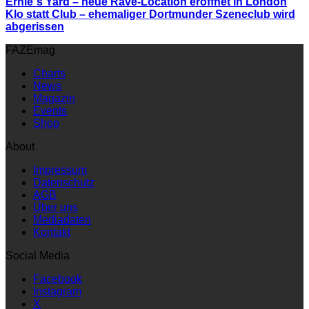
Ernie´s Yard – neue Rave-Location eröffnet in London
Klo statt Club – ehemaliger Dortmunder Szeneclub wird
abgerissen
FAZEmag
Charts
News
Magazin
Events
Shop
About
Impressum
Datenschutz
AGB
Über uns
Mediadaten
Kontakt
Social Media
Facebook
Instagram
X