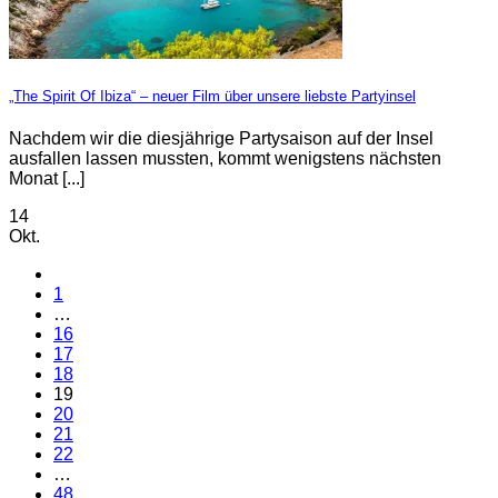
„The Spirit Of Ibiza“ – neuer Film über unsere liebste Partyinsel
Nachdem wir die diesjährige Partysaison auf der Insel
ausfallen lassen mussten, kommt wenigstens nächsten
Monat [...]
14
Okt.
1
…
16
17
18
19
20
21
22
…
48