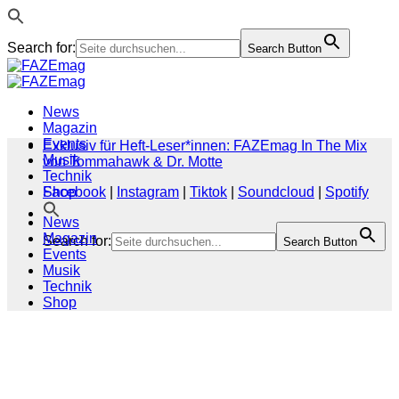
Search for:
Search Button
Zum
Inhalt
springen
News
Magazin
Events
Exklusiv für Heft-Leser*innen: FAZEmag In The Mix
Musik
von Tommahawk & Dr. Motte
Technik
Shop
Facebook
|
Instagram
|
Tiktok
|
Soundcloud
|
Spotify
News
Magazin
Search for:
Search Button
Events
Musik
Technik
Shop