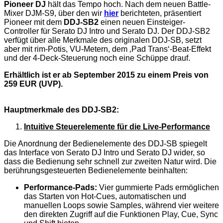
Pioneer DJ
hält das Tempo hoch. Nach dem neuen Battle-
Mixer DJM-S9, über den wir
hier
berichteten, präsentiert
Pioneer mit dem
DDJ-SB2
einen neuen Einsteiger-
Controller für Serato DJ Intro und Serato DJ. Der DDJ-SB2
verfügt über alle Merkmale des originalen DDJ-SB, setzt
aber mit rim-Potis, VU-Metern, dem ‚Pad Trans‘-Beat-Effekt
und der 4-Deck-Steuerung noch eine Schüppe drauf.
Erhältlich ist er ab September 2015 zu einem Preis von
259 EUR (UVP).
Hauptmerkmale des DDJ-SB2:
Intuitive Steuerelemente für die Live-Performance
Die Anordnung der Bedienelemente des DDJ-SB spiegelt
das Interface von Serato DJ Intro und Serato DJ wider, so
dass die Bedienung sehr schnell zur zweiten Natur wird. Die
berührungsgesteuerten Bedienelemente beinhalten:
Performance-Pads:
Vier gummierte Pads ermöglichen
das Starten von Hot-Cues, automatischen und
manuellen Loops sowie Samples, während vier weitere
den direkten Zugriff auf die Funktionen Play, Cue, Sync