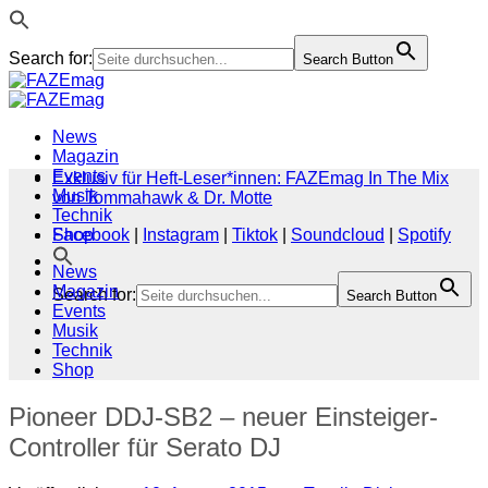
Search for:
Search Button
Zum
Inhalt
springen
News
Magazin
Events
Exklusiv für Heft-Leser*innen: FAZEmag In The Mix
Musik
von Tommahawk & Dr. Motte
Technik
Shop
Facebook
|
Instagram
|
Tiktok
|
Soundcloud
|
Spotify
News
Magazin
Search for:
Search Button
Events
Musik
Technik
Shop
Pioneer DDJ-SB2 – neuer Einsteiger-
Controller für Serato DJ