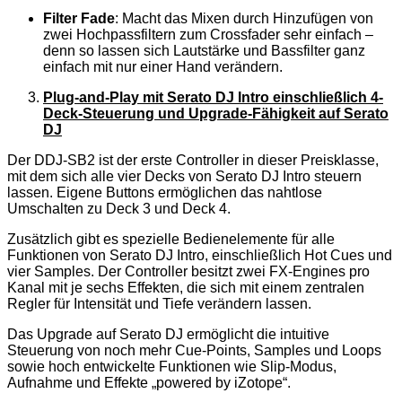
Filter Fade
: Macht das Mixen durch Hinzufügen von
zwei Hochpassfiltern zum Crossfader sehr einfach –
denn so lassen sich Lautstärke und Bassfilter ganz
einfach mit nur einer Hand verändern.
Plug-and-Play mit Serato DJ Intro einschließlich 4-
Deck-Steuerung und Upgrade-Fähigkeit auf Serato
DJ
Der DDJ-SB2 ist der erste Controller in dieser Preisklasse,
mit dem sich alle vier Decks von Serato DJ Intro steuern
lassen. Eigene Buttons ermöglichen das nahtlose
Umschalten zu Deck 3 und Deck 4.
Zusätzlich gibt es spezielle Bedienelemente für alle
Funktionen von Serato DJ Intro, einschließlich Hot Cues und
vier Samples. Der Controller besitzt zwei FX-Engines pro
Kanal mit je sechs Effekten, die sich mit einem zentralen
Regler für Intensität und Tiefe verändern lassen.
Das Upgrade auf Serato DJ ermöglicht die intuitive
Steuerung von noch mehr Cue-Points, Samples und Loops
sowie hoch entwickelte Funktionen wie Slip-Modus,
Aufnahme und Effekte „powered by iZotope“.