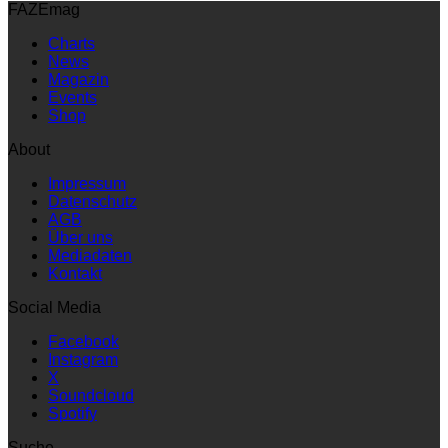
FAZEmag
Charts
News
Magazin
Events
Shop
About
Impressum
Datenschutz
AGB
Über uns
Mediadaten
Kontakt
Social Media
Facebook
Instagram
X
Soundcloud
Spotify
Suche