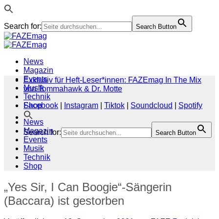
Search for:
Search Button
Zum
Inhalt
springen
News
Magazin
Events
Exklusiv für Heft-Leser*innen: FAZEmag In The Mix
Musik
von Tommahawk & Dr. Motte
Technik
Shop
Facebook
|
Instagram
|
Tiktok
|
Soundcloud
|
Spotify
News
Magazin
Search for:
Search Button
Events
Musik
Technik
Shop
„Yes Sir, I Can Boogie“-Sängerin
(Baccara) ist gestorben