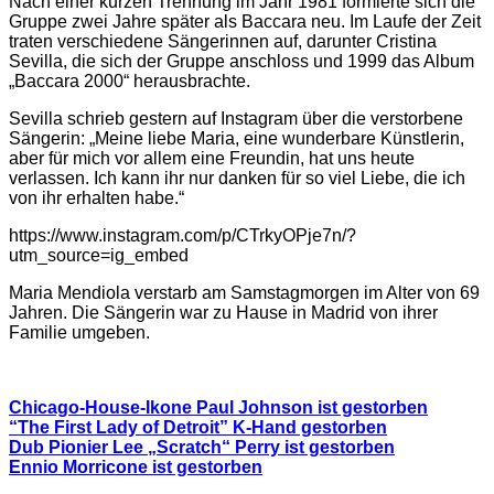
Nach einer kurzen Trennung im Jahr 1981 formierte sich die
Gruppe zwei Jahre später als Baccara neu. Im Laufe der Zeit
traten verschiedene Sängerinnen auf, darunter Cristina
Sevilla, die sich der Gruppe anschloss und 1999 das Album
„Baccara 2000“ herausbrachte.
Sevilla schrieb gestern auf Instagram über die verstorbene
Sängerin: „Meine liebe Maria, eine wunderbare Künstlerin,
aber für mich vor allem eine Freundin, hat uns heute
verlassen. Ich kann ihr nur danken für so viel Liebe, die ich
von ihr erhalten habe.“
https://www.instagram.com/p/CTrkyOPje7n/?
utm_source=ig_embed
Maria Mendiola verstarb am Samstagmorgen im Alter von 69
Jahren. Die Sängerin war zu Hause in Madrid von ihrer
Familie umgeben.
Chicago-House-Ikone Paul Johnson ist gestorben
“The First Lady of Detroit” K-Hand gestorben
Dub Pionier Lee „Scratch“ Perry ist gestorben
Ennio Morricone ist gestorben