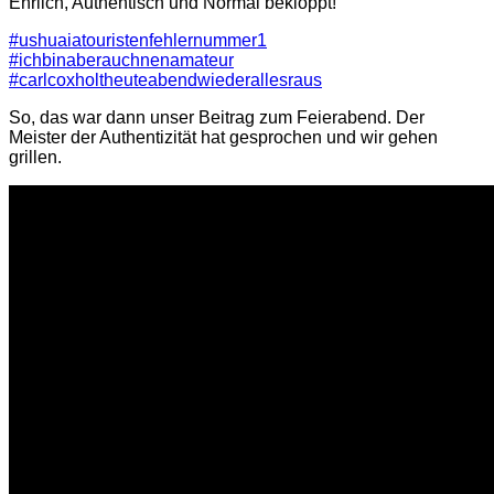
Ehrlich, Authentisch und Normal bekloppt!
‪#‎
ushuaiatouristenfehlernummer1‬
‪#‎
ichbinaberauchnenamateur‬
‪#‎
carlcoxholtheuteabendwiederallesraus‬
So, das war dann unser Beitrag zum Feierabend. Der
Meister der Authentizität hat gesprochen und wir gehen
grillen.