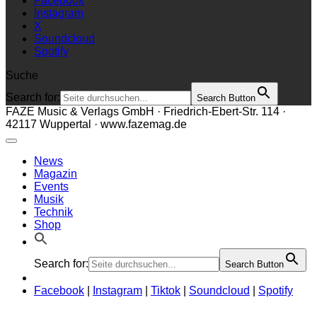
Facebook
Instagram
X
Soundcloud
Spotify
Suche
Search for:
Search Button
FAZE Music & Verlags GmbH · Friedrich-Ebert-Str. 114 ·
42117 Wuppertal · www.fazemag.de
News
Magazin
Events
Musik
Technik
Shop
Search for:
Search Button
Facebook
|
Instagram
|
Tiktok
|
Soundcloud
|
Spotify