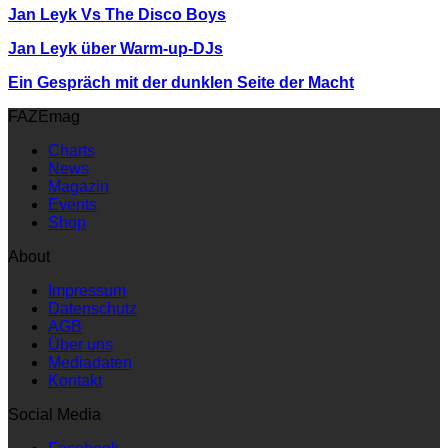
Jan Leyk Vs The Disco Boys
Jan Leyk über Warm-up-DJs
Ein Gespräch mit der dunklen Seite der Macht
FAZEmag
Charts
News
Magazin
Events
Shop
About
Impressum
Datenschutz
AGB
Über uns
Mediadaten
Kontakt
Social Media