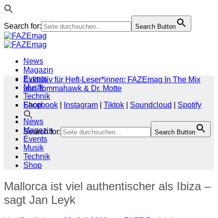
Search for:
Search Button
Zum
Inhalt
springen
News
Magazin
Events
Exklusiv für Heft-Leser*innen: FAZEmag In The Mix
Musik
von Tommahawk & Dr. Motte
Technik
Shop
Facebook
|
Instagram
|
Tiktok
|
Soundcloud
|
Spotify
News
Magazin
Search for:
Search Button
Events
Musik
Technik
Shop
Mallorca ist viel authentischer als Ibiza –
sagt Jan Leyk