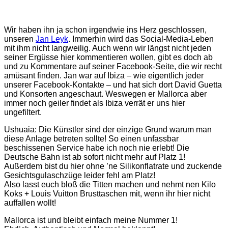
Wir haben ihn ja schon irgendwie ins Herz geschlossen,
unseren
Jan Leyk
. Immerhin wird das Social-Media-Leben
mit ihm nicht langweilig. Auch wenn wir längst nicht jeden
seiner Ergüsse hier kommentieren wollen, gibt es doch ab
und zu Kommentare auf seiner Facebook-Seite, die wir recht
amüsant finden. Jan war auf Ibiza – wie eigentlich jeder
unserer Facebook-Kontakte – und hat sich dort David Guetta
und Konsorten angeschaut. Weswegen er Mallorca aber
immer noch geiler findet als Ibiza verrät er uns hier
ungefiltert.
Ushuaia: Die Künstler sind der einzige Grund warum man
diese Anlage betreten sollte! So einen unfassbar
beschissenen Service habe ich noch nie erlebt! Die
Deutsche Bahn ist ab sofort nicht mehr auf Platz 1!
Außerdem bist du hier ohne ’ne Silikonflatrate und zuckende
Gesichtsgulaschzüge leider fehl am Platz!
Also lasst euch bloß die Titten machen und nehmt nen Kilo
Koks + Louis Vuitton Brusttaschen mit, wenn ihr hier nicht
auffallen wollt!
Mallorca ist und bleibt einfach meine Nummer 1!