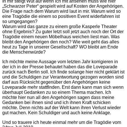
In mir steigt Wut auf wenn ich mit ansehen muss wie hier
„Schwarzer Peter“ gespielt wird auf Kosten der Angehörigen.
Die Frage nach dem Warum wird laut in mir. Warum wird so
eine Tragödie die einem so positiven Event widerfahren ist
so umgegangen?
Warum wird das ganze zu einem große Kasperle Theater
ohne Ergebnis? Zu guter letzt soll jetzt auch noch der Ort der
Tragödie einem neuen Möbelhaus weichen liest man. Was
bleibt den Angehörigen den noch? Wie weit geht das alles
heut zu Tage in unserer Gesellschaft? WO bleibt am Ende
die Menschenwürde?
Ich möchte meine Aussage vom letzten Jahr korrigieren in
der ich in der Presse behautet haben das die Loveparade
zurück nach Berlin soll. Ich finde solange hier nicht geklärt ist
und die Schuldigen zur Verantwortung gezogen worden sind
darf aus Rücksicht gegenüber den Angehörigen keine
Loveparade mehr stattfinden. Erst dann kann man sich wenn
überhaupt Gedanken zu so einem Thema machen. Ich
möchte hier nun all den Angehörigen sagen dass meine
Gedanken bei ihnen sind und ich ihnen Kraft schicken
möchte. Denn nichts auf der Welt kann ihren Verlust wieder
gut machen. Kein Schuldiger und auch keine Anklage.
Und so trauere ich heute einmal mehr um die Tragödie vom