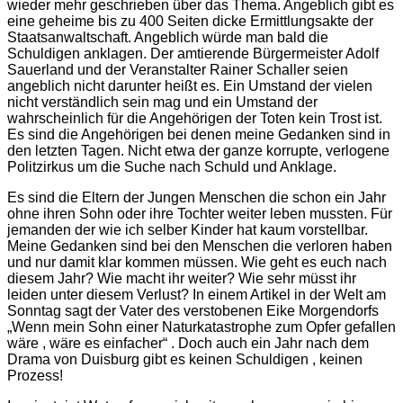
wieder mehr geschrieben über das Thema. Angeblich gibt es
eine geheime bis zu 400 Seiten dicke Ermittlungsakte der
Staatsanwaltschaft. Angeblich würde man bald die
Schuldigen anklagen. Der amtierende Bürgermeister Adolf
Sauerland und der Veranstalter Rainer Schaller seien
angeblich nicht darunter heißt es. Ein Umstand der vielen
nicht verständlich sein mag und ein Umstand der
wahrscheinlich für die Angehörigen der Toten kein Trost ist.
Es sind die Angehörigen bei denen meine Gedanken sind in
den letzten Tagen. Nicht etwa der ganze korrupte, verlogene
Politzirkus um die Suche nach Schuld und Anklage.
Es sind die Eltern der Jungen Menschen die schon ein Jahr
ohne ihren Sohn oder ihre Tochter weiter leben mussten. Für
jemanden der wie ich selber Kinder hat kaum vorstellbar.
Meine Gedanken sind bei den Menschen die verloren haben
und nur damit klar kommen müssen. Wie geht es euch nach
diesem Jahr? Wie macht ihr weiter? Wie sehr müsst ihr
leiden unter diesem Verlust? In einem Artikel in der Welt am
Sonntag sagt der Vater des verstobenen Eike Morgendorfs
„Wenn mein Sohn einer Naturkatastrophe zum Opfer gefallen
wäre , wäre es einfacher“ . Doch auch ein Jahr nach dem
Drama von Duisburg gibt es keinen Schuldigen , keinen
Prozess!