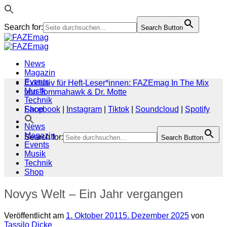
Search for:
Search Button
Zum
Inhalt
springen
News
Magazin
Events
Exklusiv für Heft-Leser*innen: FAZEmag In The Mix
Musik
von Tommahawk & Dr. Motte
Technik
Shop
Facebook
|
Instagram
|
Tiktok
|
Soundcloud
|
Spotify
News
Magazin
Search for:
Search Button
Events
Musik
Technik
Shop
Novys Welt – Ein Jahr vergangen
Veröffentlicht am
1. Oktober 2011
5. Dezember 2025
von
Tassilo Dicke