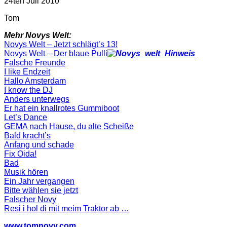
24ten Juli 2010
Tom
Mehr Novys Welt:
Novys Welt – Jetzt schlägt’s 13!
Novys Welt – Der blaue Pulli
Falsche Freunde
I like Endzeit
Hallo Amsterdam
I know the DJ
Anders unterwegs
Er hat ein knallrotes Gummiboot
Let’s Dance
GEMA nach Hause, du alte Scheiße
Bald kracht’s
Anfang und schade
Fix Oida!
Bad
Musik hören
Ein Jahr vergangen
Bitte wählen sie jetzt
Falscher Novy
Resi i hol di mit meim Traktor ab …
www.tomnovy.com